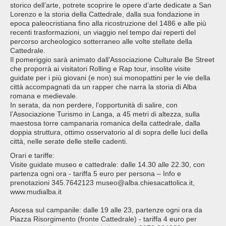
storico dell’arte, potrete scoprire le opere d’arte dedicate a San
Lorenzo e la storia della Cattedrale, dalla sua fondazione in
epoca paleocristiana fino alla ricostruzione del 1486 e alle più
recenti trasformazioni, un viaggio nel tempo dai reperti del
percorso archeologico sotterraneo alle volte stellate della
Cattedrale.
Il pomeriggio sarà animato dall’Associazione Culturale Be Street
che proporrà ai visitatori Rolling e Rap tour, insolite visite
guidate per i più giovani (e non) sui monopattini per le vie della
città accompagnati da un rapper che narra la storia di Alba
romana e medievale.
In serata, da non perdere, l’opportunità di salire, con
l’Associazione Turismo in Langa, a 45 metri di altezza, sulla
maestosa torre campanaria romanica della cattedrale, dalla
doppia struttura, ottimo osservatorio al di sopra delle luci della
città, nelle serate delle stelle cadenti.
Orari e tariffe:
Visite guidate museo e cattedrale: dalle 14.30 alle 22.30, con
partenza ogni ora - tariffa 5 euro per persona – Info e
prenotazioni 345.7642123 museo@alba.chiesacattolica.it,
www.mudialba.it
Ascesa sul campanile: dalle 19 alle 23, partenze ogni ora da
Piazza Risorgimento (fronte Cattedrale) - tariffa 4 euro per