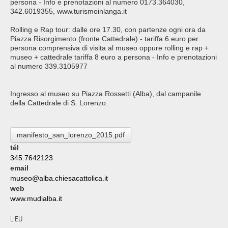
persona - Info e prenotazioni al numero 0173.364030,
342.6019355, www.turismoinlanga.it
Rolling e Rap tour: dalle ore 17.30, con partenze ogni ora da
Piazza Risorgimento (fronte Cattedrale) - tariffa 6 euro per
persona comprensiva di visita al museo oppure rolling e rap +
museo + cattedrale tariffa 8 euro a persona - Info e prenotazioni
al numero 339.3105977
Ingresso al museo su Piazza Rossetti (Alba), dal campanile
della Cattedrale di S. Lorenzo.
manifesto_san_lorenzo_2015.pdf
tél
345.7642123
email
museo@alba.chiesacattolica.it
web
www.mudialba.it
LIEU