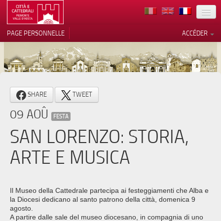
TERRITOIRE
PAGE PERSONNELLE
ACCÉDER
ART
ARCHITECTURE
MUSÉES
Vos choix en matière de
SHARE
TWEET
confidentialité
ITINÉRAIRES
09 AOÛ
Notification lors de la collecte
FESTA
EVÉNEMENTS
SAN LORENZO: STORIA,
ACCUEIL
ARTE E MUSICA
BÉNÉVOLES
CONTACTS
Il Museo della Cattedrale partecipa ai festeggiamenti che Alba e
la Diocesi dedicano al santo patrono della città, domenica 9
PRESS
agosto.
A partire dalle sale del museo diocesano, in compagnia di uno