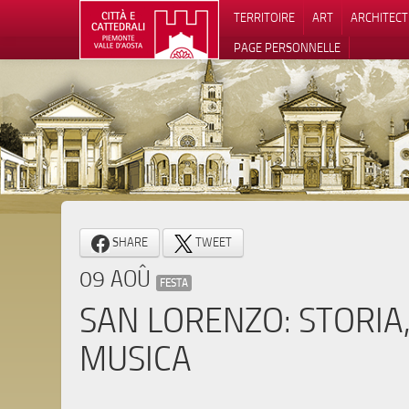
TERRITOIRE
ART
ARCHITEC
PAGE PERSONNELLE
Notification
SHARE
TWEET
09 AOÛ
FESTA
SAN LORENZO: STORIA,
MUSICA