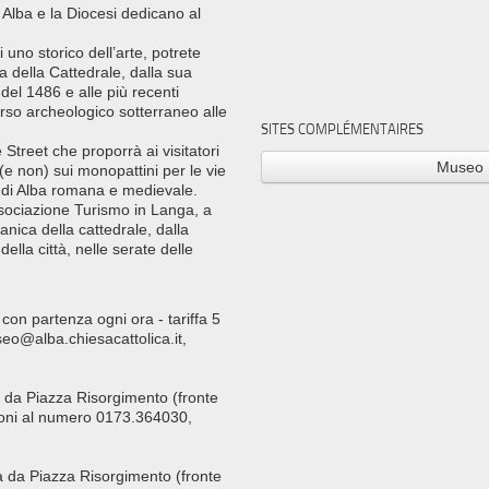
 Alba e la Diocesi dedicano al
uno storico dell’arte, potrete
a della Cattedrale, dalla sua
del 1486 e alle più recenti
orso archeologico sotterraneo alle
SITES COMPLÉMENTAIRES
Street che proporrà ai visitatori
Museo 
 (e non) sui monopattini per le vie
a di Alba romana e medievale.
Associazione Turismo in Langa, a
nica della cattedrale, dalla
della città, nelle serate delle
 con partenza ogni ora - tariffa 5
eo@alba.chiesacattolica.it,
a da Piazza Risorgimento (fronte
zioni al numero 0173.364030,
ra da Piazza Risorgimento (fronte