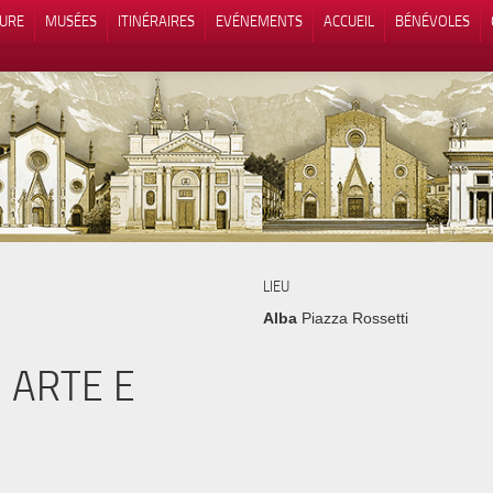
TURE
MUSÉES
ITINÉRAIRES
EVÉNEMENTS
ACCUEIL
BÉNÉVOLES
 lors de la collecte
Vos choix en matière de confidenti
LIEU
Alba
Piazza Rossetti
 ARTE E