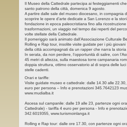
Il Museo della Cattedrale partecipa ai festeggiamenti che
santo patrono della città, domenica 9 agosto.
A partire dalle sale del museo diocesano, in compagnia di 
scoprire le opere d’arte dedicate a San Lorenzo e la stori
fondazione in epoca paleocristiana fino alla ricostruzione 
trasformazioni, un viaggio nel tempo dai reperti del perc
volte stellate della Cattedrale.
Il pomeriggio sarà animato dall’Associazione Culturale Be 
Rolling e Rap tour, insolite visite guidate per i più giovani
della città accompagnati da un rapper che narra la stori
In serata, da non perdere, l’opportunità di salire, con l’
45 metri di altezza, sulla maestosa torre campanaria roma
doppia struttura, ottimo osservatorio al di sopra delle luci 
stelle cadenti.
Orari e tariffe:
Visite guidate museo e cattedrale: dalle 14.30 alle 22.30,
euro per persona – Info e prenotazioni 345.7642123 mus
www.mudialba.it
Ascesa sul campanile: dalle 19 alle 23, partenze ogni or
Cattedrale) - tariffa 4 euro per persona - Info e prenota
342.6019355, www.turismoinlanga.it
Rolling e Rap tour: dalle ore 17.30, con partenze ogni o