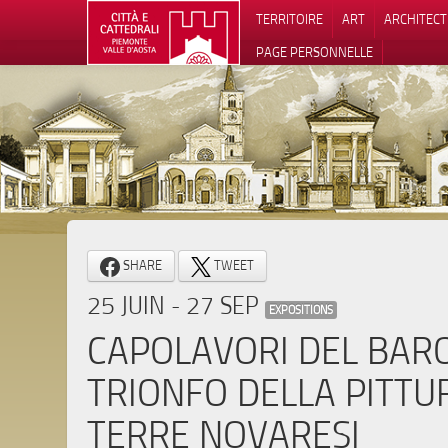
TERRITOIRE
ART
ARCHITEC
PAGE PERSONNELLE
Notification
SHARE
TWEET
25 JUIN - 27 SEP
EXPOSITIONS
CAPOLAVORI DEL BARO
TRIONFO DELLA PITTU
TERRE NOVARESI