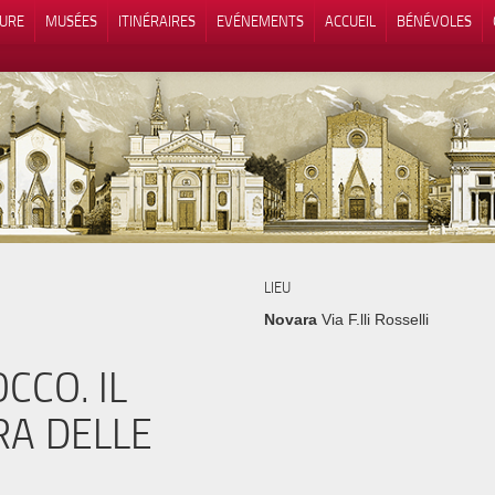
TURE
MUSÉES
ITINÉRAIRES
EVÉNEMENTS
ACCUEIL
BÉNÉVOLES
 lors de la collecte
Vos choix en matière de confidenti
LIEU
Novara
Via F.lli Rosselli
CCO. IL
RA DELLE