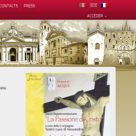
CONTACTS
PRESS
ACCÉDER
alité
rata