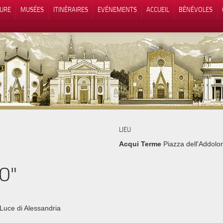
TURE
MUSÉES
ITINÉRAIRES
EVÉNEMENTS
ACCUEIL
BÉNÉVOLES
 lors de la collecte
Vos choix en matière de confidenti
LIEU
Acqui Terme
Piazza dell'Addolo
O"
Luce di Alessandria