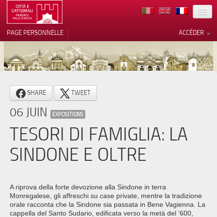
TERRITOIRE
PAGE PERSONNELLE
ACCÉDER
ART
ARCHITECTURE
MUSÉES
Vos choix en matière de
SHARE
TWEET
confidentialité
ITINÉRAIRES
06 JUIN
Notification lors de la collecte
EXPOSITIONS
EVÉNEMENTS
TESORI DI FAMIGLIA: LA
ACCUEIL
SINDONE E OLTRE
BÉNÉVOLES
CONTACTS
A riprova della forte devozione alla Sindone in terra
Monregalese, gli affreschi su case private, mentre la tradizione
PRESS
orale racconta che la Sindone sia passata in Bene Vagienna. La
cappella del Santo Sudario, edificata verso la metà del ‘600,