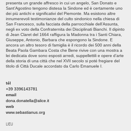
presenta un grande affresco in cui un angelo, San Donato e
Sant’Agostino tengono distesa la Sindone ed è certamente uno
dei più antichi e significativi del Piemonte. Ma esistono altre
innumerevoli testimonianze del culto sindonico nella chiesa di
San Francesco, sulla facciata della parrocchiale dell’Assunta,
negli ex voto della Confraternita dei Disciplinati Bianchi. Il dipinto
di Jean Claret del 1664 raffigura la Madonna tra i Santi Chiara,
Giuseppe, Antonio, Barbara che espongono la Sindone. E
ancora un altro tesoro di famiglia è il ricordo dei 500 anni della
Beata Paola Gambara Costa che Bene rivive con una mostra a
lei dedicata dove sono esposti arredi, suppellettili e opere d’arte
della storia di una città che nel XVII secolo si poté fregiare del
titolo di Città Ducale accordato da Carlo Emanuele I.
tél
+39 3396143781
email
dona.donatella@alice.it
web
www.sebastianus.org
LIEU