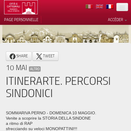
TERRITOIRE
PAGE PERSONNELLE
ACCÉDER
ART
ARCHITECTURE
MUSÉES
Vos choix en matière de
SHARE
TWEET
confidentialité
ITINÉRAIRES
10 MAI
Notification lors de la collecte
ALTRO
EVÉNEMENTS
ITINERARTE. PERCORSI
ACCUEIL
SINDONICI
BÉNÉVOLES
CONTACTS
SOMMARIVA PERNO - DOMENICA 10 MAGGIO.
Venite a scoprire la STORIA DELLA SINDONE
PRESS
a ritmo di RAP
sfrecciando su veloci MONOPATTINI!!!