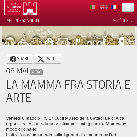
TERRITOIRE
PAGE PERSONNELLE
ACCÉDER
ART
ARCHITECTURE
MUSÉES
Vos choix en matière de
SHARE
TWEET
confidentialité
ITINÉRAIRES
08 MAI
Notification lors de la collecte
ALTRO
EVÉNEMENTS
LA MAMMA FRA STORIA E
ACCUEIL
ARTE
BÉNÉVOLES
CONTACTS
Venerdi 8 maggio . h. 17.00: il Museo della Cattedrale di Alba
organizza un laboratorio artistico per festeggiare la Mamma in
PRESS
modo originale!
L'attività sarà incentrata sulla figura della mamma nell'arte