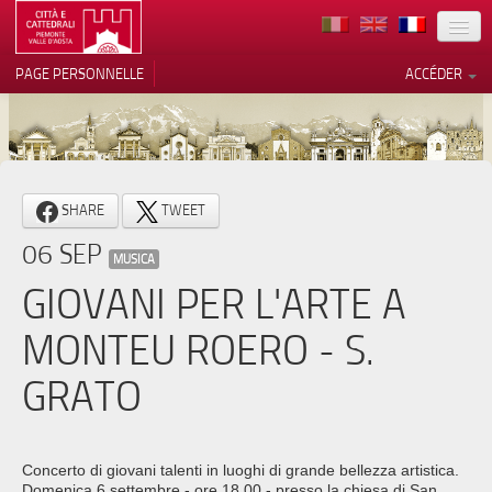
TERRITOIRE
PAGE PERSONNELLE
ACCÉDER
ART
ARCHITECTURE
MUSÉES
Vos choix en matière de
SHARE
TWEET
confidentialité
ITINÉRAIRES
06 SEP
Notification lors de la collecte
MUSICA
EVÉNEMENTS
GIOVANI PER L'ARTE A
ACCUEIL
MONTEU ROERO - S.
BÉNÉVOLES
GRATO
CONTACTS
PRESS
Concerto di giovani talenti in luoghi di grande bellezza artistica.
Domenica 6 settembre - ore 18.00 - presso la chiesa di San