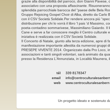
grazie alla disponibilità del parroco, don Gianni Pavese, 
associativo con una proposta affascinante. Risuoneranno i
splendida parrocchiale barocca del “paese delle Bela Ros
Gruppo Rejoicing Gospel Choir di Alba, diretto da Carlo Bi
con il CSV Società Solidale.Per rendere ancora più “specia
distribuzione per chi lo vorrà il libro 'l pais 'd Massimo, 
poeta-contadino sommarivese, Massimiliano Gaiardo. Il l
Cane e serve a far conoscere meglio il Centro culturale 
iniziativa è realizzata con il CSV Società Solidale.
Il Concerto di Natale, giunto alla terza edizione, apre di f
manifestazione importante allestita da numerosi gruppi di 
PRESEPE VIVENTE 2014. Organizzato dalla Pro Loco, in 
associazioni e tanti singoli volontari, sarà animato da qua
presso la Residenza L'Annunziata, in Località Maunera, i
tél
339 8178347
email
info@centroculturalesanbern
web
www.centroculturalesanbern
Un progetto ideato e sostenuto d