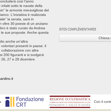
concluderà così l'anno
nfatti sotto le navate della
in” le armonie meravigliose del
anco. L'iniziativa è realizzata
le” la serata, sarà in
con oltre 30 poesie di un anziano
ibro è stato curato da Andrea
SITES COMPLÉMENTAIRES
e le sue proposte. Anche questa
Chiesa 
atto anche un'altra
volontari presenti in paese: il
collaborazione con altre
si 200 figuranti e si svolgerà
l 26, 27 e 28 dicembre.
ardino.it
a:
Con il cont