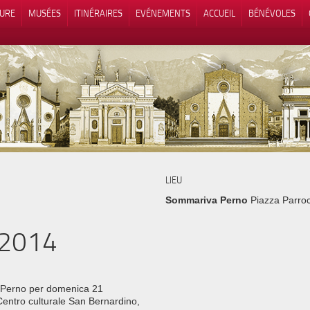
TURE
MUSÉES
ITINÉRAIRES
EVÉNEMENTS
ACCUEIL
BÉNÉVOLES
 lors de la collecte
Vos choix en matière de confidenti
LIEU
Sommariva Perno
Piazza Parroc
 2014
a Perno per domenica 21
 Centro culturale San Bernardino,