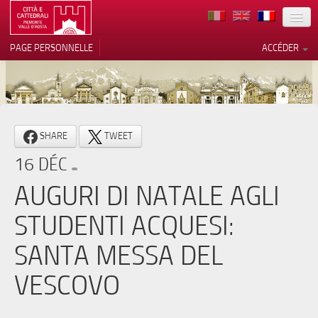
TERRITOIRE
PAGE PERSONNELLE
ACCÉDER
ART
ARCHITECTURE
MUSÉES
Vos choix en matière de
SHARE
TWEET
confidentialité
ITINÉRAIRES
16 DÉC
Notification lors de la collecte
EVÉNEMENTS
AUGURI DI NATALE AGLI
ACCUEIL
STUDENTI ACQUESI:
BÉNÉVOLES
SANTA MESSA DEL
CONTACTS
VESCOVO
PRESS