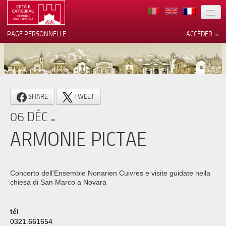
TERRITOIRE
PAGE PERSONNELLE
ACCÉDER
ART
ARCHITECTURE
MUSÉES
Vos choix en matière de
SHARE
TWEET
confidentialité
ITINÉRAIRES
06 DÉC
Notification lors de la collecte
EVÉNEMENTS
ARMONIE PICTAE
ACCUEIL
BÉNÉVOLES
Concerto dell'Ensemble Nonarien Cuivres e visite guidate nella
chiesa di San Marco a Novara
CONTACTS
PRESS
tél
0321.661654