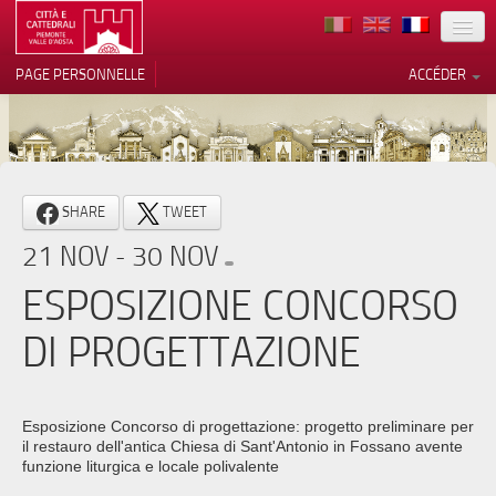
TERRITOIRE
PAGE PERSONNELLE
ACCÉDER
ART
ARCHITECTURE
MUSÉES
Vos choix en matière de
SHARE
TWEET
confidentialité
ITINÉRAIRES
21 NOV - 30 NOV
Notification lors de la collecte
EVÉNEMENTS
ESPOSIZIONE CONCORSO
ACCUEIL
DI PROGETTAZIONE
BÉNÉVOLES
CONTACTS
Esposizione Concorso di progettazione: progetto preliminare per
il restauro dell'antica Chiesa di Sant'Antonio in Fossano avente
PRESS
funzione liturgica e locale polivalente