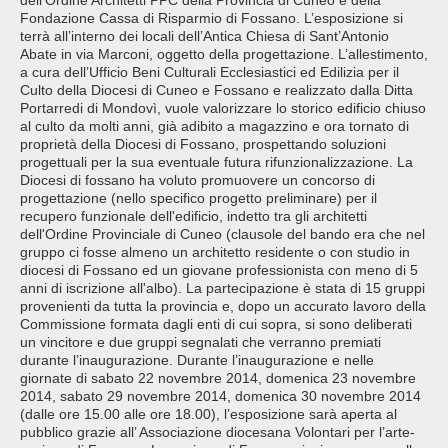
dell’Ordine Architetti PPC della Provincia di Cuneo e della
Fondazione Cassa di Risparmio di Fossano. L’esposizione si
terrà all’interno dei locali dell’Antica Chiesa di Sant’Antonio
Abate in via Marconi, oggetto della progettazione. L’allestimento,
a cura dell’Ufficio Beni Culturali Ecclesiastici ed Edilizia per il
Culto della Diocesi di Cuneo e Fossano e realizzato dalla Ditta
Portarredi di Mondovì, vuole valorizzare lo storico edificio chiuso
al culto da molti anni, già adibito a magazzino e ora tornato di
proprietà della Diocesi di Fossano, prospettando soluzioni
progettuali per la sua eventuale futura rifunzionalizzazione. La
Diocesi di fossano ha voluto promuovere un concorso di
progettazione (nello specifico progetto preliminare) per il
recupero funzionale dell'edificio, indetto tra gli architetti
dell'Ordine Provinciale di Cuneo (clausole del bando era che nel
gruppo ci fosse almeno un architetto residente o con studio in
diocesi di Fossano ed un giovane professionista con meno di 5
anni di iscrizione all'albo). La partecipazione è stata di 15 gruppi
provenienti da tutta la provincia e, dopo un accurato lavoro della
Commissione formata dagli enti di cui sopra, si sono deliberati
un vincitore e due gruppi segnalati che verranno premiati
durante l’inaugurazione. Durante l’inaugurazione e nelle
giornate di sabato 22 novembre 2014, domenica 23 novembre
2014, sabato 29 novembre 2014, domenica 30 novembre 2014
(dalle ore 15.00 alle ore 18.00), l’esposizione sarà aperta al
pubblico grazie all’ Associazione diocesana Volontari per l’arte-