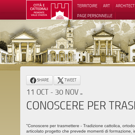
TERRITOIRE
ART
ARCHITEC
PAGE PERSONNELLE
Notification
SHARE
TWEET
11 OCT - 30 NOV
CONOSCERE PER TRA
"Conoscere per trasmettere - Tradizione cattolica, ortodo
articolato progetto che prevede momenti di formazione, i