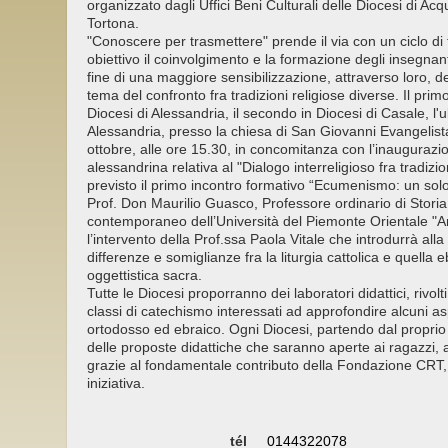
organizzato dagli Uffici Beni Culturali delle Diocesi di Acq
Tortona.
"Conoscere per trasmettere" prende il via con un ciclo di
obiettivo il coinvolgimento e la formazione degli insegnan
fine di una maggiore sensibilizzazione, attraverso loro, de
tema del confronto fra tradizioni religiose diverse. Il primo
Diocesi di Alessandria, il secondo in Diocesi di Casale, l'u
Alessandria, presso la chiesa di San Giovanni Evangelist
ottobre, alle ore 15.30, in concomitanza con l’inaugurazi
alessandrina relativa al "Dialogo interreligioso fra tradizi
previsto il primo incontro formativo “Ecumenismo: un solo
Prof. Don Maurilio Guasco, Professore ordinario di Storia 
contemporaneo dell’Università del Piemonte Orientale 
l’intervento della Prof.ssa Paola Vitale che introdurrà alla 
differenze e somiglianze fra la liturgia cattolica e quella
oggettistica sacra.
Tutte le Diocesi proporranno dei laboratori didattici, rivolti
classi di catechismo interessati ad approfondire alcuni aspe
ortodosso ed ebraico. Ogni Diocesi, partendo dal proprio
delle proposte didattiche che saranno aperte ai ragazzi, 
grazie al fondamentale contributo della Fondazione CRT,
iniziativa.
tél
0144322078