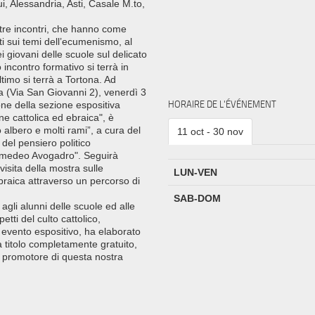
ui, Alessandria, Asti, Casale M.to,
 tre incontri, che hanno come
ti sui temi dell’ecumenismo, al
i giovani delle scuole sul delicato
 incontro formativo si terrà in
ltimo si terrà a Tortona. Ad
a (Via San Giovanni 2), venerdì 3
HORAIRE DE L'ÉVÉNEMENT
one della sezione espositiva
one cattolica ed ebraica", è
 albero e molti rami”, a cura del
11 oct - 30 nov
del pensiero politico
"Amedeo Avogadro". Seguirà
visita della mostra sulle
LUN-VEN
 ebraica attraverso un percorso di
SAB-DOM
 agli alunni delle scuole ed alle
tti del culto cattolico,
 evento espositivo, ha elaborato
a titolo completamente gratuito,
 promotore di questa nostra