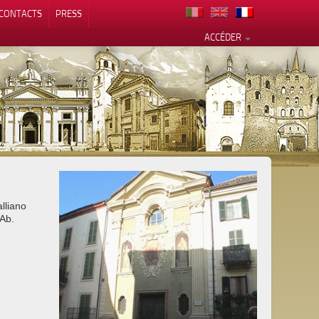
CONTACTS
PRESS
ACCÉDER
alité
lliano
 Ab.