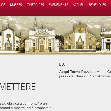
TURE
MUSÉES
ITINÉRAIRES
EVÉNEMENTS
ACCUEIL
BÉNÉVOLES
 lors de la collecte
Vos choix en matière de confidenti
LIEU
Acqui Terme
Piazzetta Mons. Ga
presso la Chiesa di Sant'Antonio
SMETTERE
ssa, ebraica a confronto" è un
ncontri e mostre, ed è proposto e