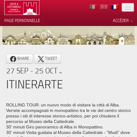
TERRITOIRE
PAGE PERSONNELLE
ACCÉDER
ART
ARCHITECTURE
MUSÉES
Vos choix en matière de
SHARE
TWEET
confidentialité
ITINÉRAIRES
27 SEP - 25 OCT
Notification lors de la collecte
EVÉNEMENTS
ITINERARTE
ACCUEIL
BÉNÉVOLES
ROLLING TOUR: un nuovo modo di visitare la città di Alba.
Verrete accompagnati in monopattino tra le vie del centro storico
CONTACTS
presso i siti di interesse storico-artistico, per poi chiudere il
percorso al Museo della Cattedrale.
30' minuti Giro panoramico di Alba in Monopattino.
PRESS
30' minuti Visita guidata al Museo della Cattedrale - "Mudi" dove