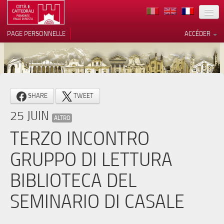
TERRITOIRE
PAGE PERSONNELLE
ACCÉDER
ART
ARCHITECTURE
MUSÉES
SHARE
TWEET
ITINÉRAIRES
25 JUIN
ALTRO
EVÉNEMENTS
TERZO INCONTRO
ACCUEIL
GRUPPO DI LETTURA
BÉNÉVOLES
BIBLIOTECA DEL
CONTACTS
SEMINARIO DI CASALE
PRESS