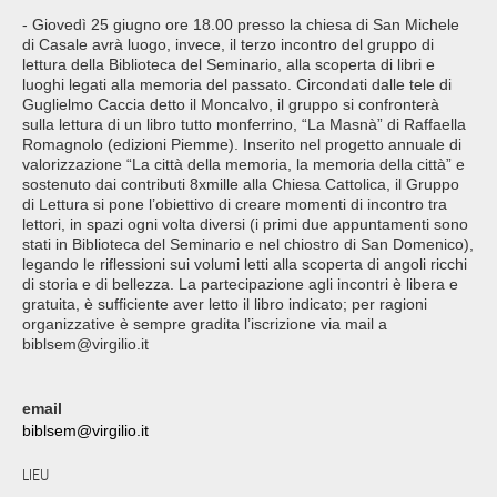
- Giovedì 25 giugno ore 18.00 presso la chiesa di San Michele
di Casale avrà luogo, invece, il terzo incontro del gruppo di
lettura della Biblioteca del Seminario, alla scoperta di libri e
luoghi legati alla memoria del passato. Circondati dalle tele di
Guglielmo Caccia detto il Moncalvo, il gruppo si confronterà
sulla lettura di un libro tutto monferrino, “La Masnà” di Raffaella
Romagnolo (edizioni Piemme). Inserito nel progetto annuale di
valorizzazione “La città della memoria, la memoria della città” e
sostenuto dai contributi 8xmille alla Chiesa Cattolica, il Gruppo
di Lettura si pone l’obiettivo di creare momenti di incontro tra
lettori, in spazi ogni volta diversi (i primi due appuntamenti sono
stati in Biblioteca del Seminario e nel chiostro di San Domenico),
legando le riflessioni sui volumi letti alla scoperta di angoli ricchi
di storia e di bellezza. La partecipazione agli incontri è libera e
gratuita, è sufficiente aver letto il libro indicato; per ragioni
organizzative è sempre gradita l’iscrizione via mail a
biblsem@virgilio.it
email
biblsem@virgilio.it
LIEU