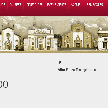
TURE
MUSÉES
ITINÉRAIRES
EVÉNEMENTS
ACCUEIL
BÉNÉVOLES
 lors de la collecte
Vos choix en matière de confidenti
LIEU
Alba
P. zza Risorgimento
DO