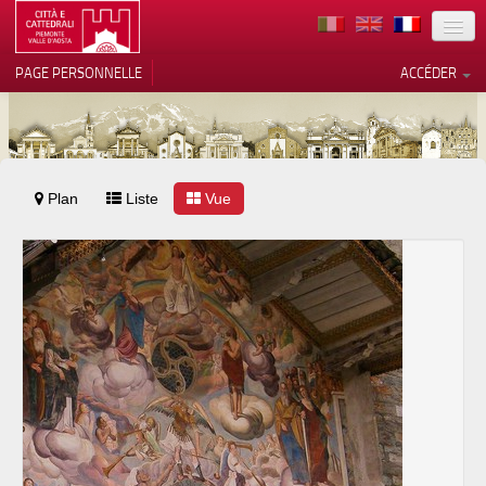
TERRITOIRE
PAGE PERSONNELLE
ACCÉDER
ART
ARCHITECTURE
MUSÉES
Plan
Liste
Vos choix en matière de
Vue
confidentialité
ITINÉRAIRES
Notification lors de la collecte
EVÉNEMENTS
ACCUEIL
BÉNÉVOLES
CONTACTS
PRESS