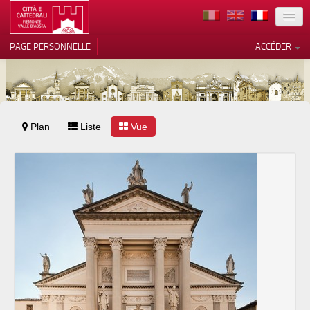
TERRITOIRE
PAGE PERSONNELLE
ACCÉDER
ART
ARCHITECTURE
MUSÉES
Plan
Liste
Vos choix en matière de
Vue
confidentialité
ITINÉRAIRES
Notification lors de la collecte
EVÉNEMENTS
ACCUEIL
BÉNÉVOLES
CONTACTS
PRESS