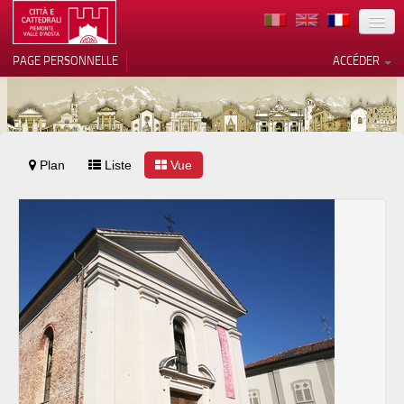
TERRITOIRE
PAGE PERSONNELLE
ACCÉDER
ART
ARCHITECTURE
MUSÉES
Plan
Liste
Vos choix en matière de
Vue
confidentialité
ITINÉRAIRES
Notification lors de la collecte
EVÉNEMENTS
ACCUEIL
BÉNÉVOLES
CONTACTS
PRESS