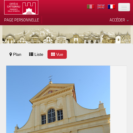
TERRITOIRE
PAGE PERSONNELLE
ACCÉDER
ART
ARCHITECTURE
MUSÉES
Plan
Liste
Vos choix en matière de
Vue
confidentialité
ITINÉRAIRES
Notification lors de la collecte
EVÉNEMENTS
ACCUEIL
BÉNÉVOLES
CONTACTS
PRESS