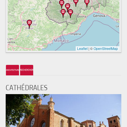
Leaflet
|
©
OpenStreetMap
CATHÉDRALES