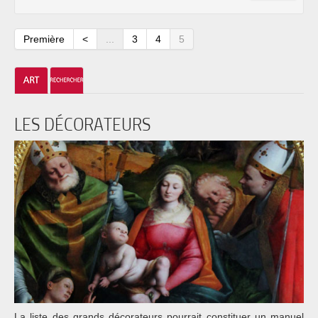
Première
<
...
3
4
5
LES DÉCORATEURS
La liste des grands décorateurs pourrait constituer un manuel