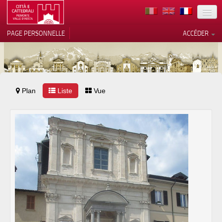
TERRITOIRE
PAGE PERSONNELLE
ACCÉDER
ART
ARCHITECTURE
MUSÉES
Plan
Liste
Vos choix en matière de
Vue
confidentialité
ITINÉRAIRES
Notification lors de la collecte
EVÉNEMENTS
ACCUEIL
BÉNÉVOLES
CONTACTS
PRESS