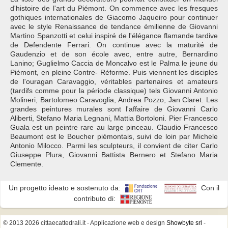
d'histoire de l'art du Piémont. On commence avec les fresques
gothiques internationales de Giacomo Jaqueiro pour continuer
avec le style Renaissance de tendance émilienne de Giovanni
Martino Spanzotti et celui inspiré de l'élégance flamande tardive
de Defendente Ferrari. On continue avec la maturité de
Gaudenzio et de son école avec, entre autre, Bernardino
Lanino; Guglielmo Caccia de Moncalvo est le Palma le jeune du
Piémont, en pleine Contre- Réforme. Puis viennent les disciples
de l'ouragan Caravaggio, véritables partenaires et amateurs
(tardifs comme pour la période classique) tels Giovanni Antonio
Molineri, Bartolomeo Caravoglia, Andrea Pozzo, Jan Claret. Les
grandes peintures murales sont l'affaire de Giovanni Carlo
Aliberti, Stefano Maria Legnani, Mattia Bortoloni. Pier Francesco
Guala est un peintre rare au large pinceau. Claudio Francesco
Beaumont est le Boucher piémontais, suivi de loin par Michele
Antonio Milocco. Parmi les sculpteurs, il convient de citer Carlo
Giuseppe Plura, Giovanni Battista Bernero et Stefano Maria
Clemente.
Un progetto ideato e sostenuto da:
Con il
contributo di:
© 2013 2026 cittaecattedrali.it
- Applicazione web e design
Showbyte srl
-