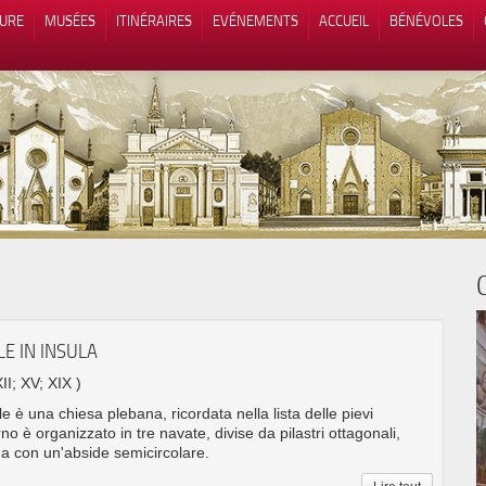
TURE
MUSÉES
ITINÉRAIRES
EVÉNEMENTS
ACCUEIL
BÉNÉVOLES
 lors de la collecte
Vos choix en matière de confidenti
LE IN INSULA
XII; XV; XIX )
e è una chiesa plebana, ricordata nella lista delle pievi
rno è organizzato in tre navate, divise da pilastri ottagonali,
na con un'abside semicircolare.