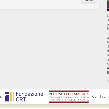
Lire tout
L
l
p
f
c
q
p
d
r
r
n
a
A
B
J
T
a:
Con il cont