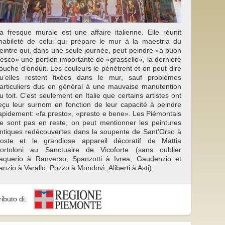
a fresque murale est une affaire italienne. Elle réunit
’habileté de celui qui prépare le mur à la maestria du
eintre qui, dans une seule journée, peut peindre «a buon
resco» une portion importante de «grassello», la dernière
ouche d’enduit. Les couleurs le pénètrent et on peut dire
u’elles restent fixées dans le mur, sauf problèmes
articuliers dus en général à une mauvaise manutention
u toit. C’est seulement en Italie que certains artistes ont
eçu leur surnom en fonction de leur capacité à peindre
apidement: «fa presto», «presto e bene». Les Piémontais
e sont pas en reste, on peut mentionner les peintures
ntiques redécouvertes dans la soupente de Sant'Orso à
oste et le grandiose appareil décoratif de Mattia
ortoloni au Sanctuaire de Vicoforte (sans oublier
aquerio à Ranverso, Spanzotti à Ivrea, Gaudenzio et
anzio à Varallo, Pozzo à Mondovì, Aliberti à Asti).
ributo di: