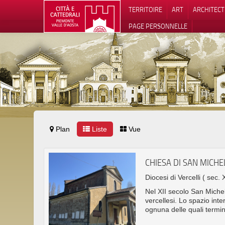
TERRITOIRE
ART
ARCHITEC
PAGE PERSONNELLE
Plan
Liste
Vue
Notification
CHIESA DI SAN MICHE
Diocesi di Vercelli
( sec. 
Nel XII secolo San Michel
vercellesi. Lo spazio inte
ognuna delle quali termi