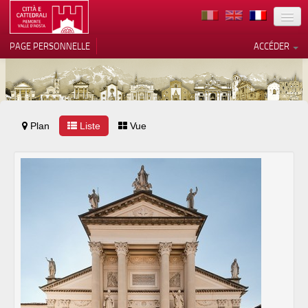
TERRITOIRE
PAGE PERSONNELLE
ACCÉDER
ART
ARCHITECTURE
MUSÉES
Plan
Liste
Vos choix en matière de
Vue
confidentialité
ITINÉRAIRES
Notification lors de la collecte
EVÉNEMENTS
ACCUEIL
BÉNÉVOLES
CONTACTS
PRESS