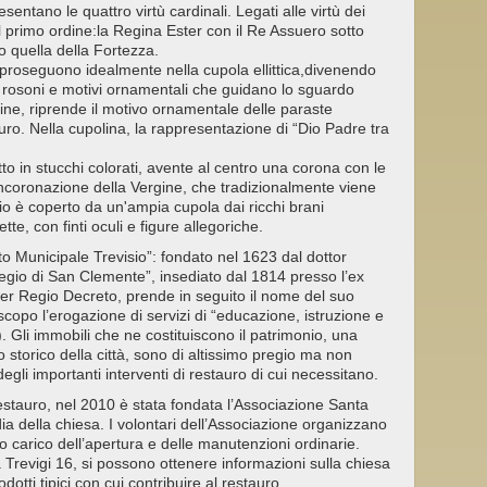
entano le quattro virtù cardinali. Legati alle virtù dei
l primo ordine:la Regina Ester con il Re Assuero sotto
to quella della Fortezza.
proseguono idealmente nella cupola ellittica,divenendo
ti, rosoni e motivi ornamentali che guidano lo sguardo
fine, riprende il motivo ornamentale delle paraste
buro. Nella cupolina, la rappresentazione di “Dio Padre tra
to in stucchi colorati, avente al centro una corona con le
’Incoronazione della Vergine, che tradizionalmente viene
erio è coperto da un'ampia cupola dai ricchi brani
tte, con finti oculi e figure allegoriche.
o Municipale Trevisio”: fondato nel 1623 dal dottor
gio di San Clemente”, insediato dal 1814 presso l’ex
per Regio Decreto, prende in seguito il nome del suo
copo l’erogazione di servizi di “educazione, istruzione e
o). Gli immobili che ne costituiscono il patrimonio, una
ro storico della città, sono di altissimo pregio ma non
egli importanti interventi di restauro di cui necessitano.
restauro, nel 2010 è stata fondata l’Associazione Santa
a della chiesa. I volontari dell’Associazione organizzano
nno carico dell’apertura e delle manutenzioni ordinarie.
a Trevigi 16, si possono ottenere informazioni sulla chiesa
dotti tipici con cui contribuire al restauro.