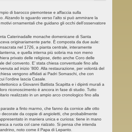
mpio di barocco piemontese e affaccia sulla
o. Alzando lo sguardo verso l’alto si può ammirare la
 motivi ornamentali che guidano gli occhi dell’osservatore
Santa Caterinadalle monache domenicane di Santa
faceva originariamente parte. È composta da due aule:
onsacrata nel 1726, a pianta centrale, interamente
 lanterna, e quella interna più sobria ma non meno
hiera privato delle religiose, detto anche Coro delle
e del convento. E’ stata chiesa conventuale fino alla
venuta ad inizio ’800. Alla restaurazione, per volontà del
a chiesa vengono affidati ai Padri Somaschi, che con
cui l’ordine lascia Casale.
hitettonico a Giovanni Battista Scapitta e i dipinti murali a
 loro riconoscimento è ancora in fase di studio. Tutto
tario realizzato in un ampio arco cronologico fino alla
 paraste a finto marmo, che fanno da cornice alle otto
e decorate da coppie di angioletti, che probabilmente
rappresentato in maniera unica e curiosa: tiene in mano
desca a ruota col cane rialzato. Si pensa che intenda
sandrino, noto come il Papa di Lepanto.