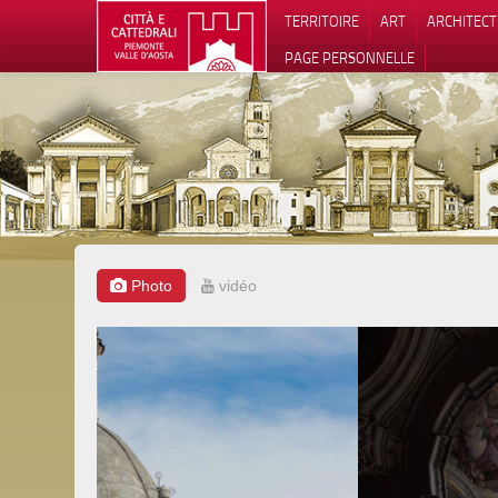
TERRITOIRE
ART
ARCHITEC
PAGE PERSONNELLE
Photo
vidéo
Notification