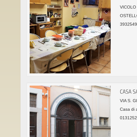
VICOLO 
OSTELL
39325491
CASA S
VIA S. 
Casa di 
0131252