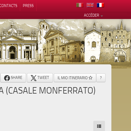
CONTACTS
PRESS
ACCÉDER
alité
SHARE
TWEET
IL MIO ITINERARIO
?
NA (CASALE MONFERRATO)