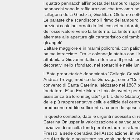
I quattro pennacchiall'imposta del tamburo rappres
pennacchi sono le raffigurazioni che troviamo ne
l’allegoria della Giustizia, Giuditta e Oloferne sot
Le paraste che scandiscono il ritmo del tamburo 
preziosi costoloni ornati da finti cassettoni dora
dell’osservatore verso la lanterna. La lanterna,in
alternate alle aperture già caratteristico del tam
gli angeli”.
L’altare maggiore è in marmi policromi, con paliot
palme intrecciate. Tra le colonne,la statua con l
attribuita a Giovanni Battista Bernero. Il presbit
decorativi nello sfondato, nei sottarchi e nelle lune
L’Ente proprietarioè denominato “Collegio Convitt
Andrea Trevigi, medico dei Gonzaga, come “Colle
convento di Santa Caterina, laicizzato nel 1867 
fondatore. E’ un Ente Morale Laicale avente per s
assistenza tra loro integrate” (art. 1 dello Statut
delle più rappresentative cellule edilizie del cent
producono reddito sufficiente a coprire le spese d
In questo contesto, date le urgenti necessità di 
Caterina Onlusper la valorizzazione e salvaguardi
iniziative di raccolta fondi per il restauro e si fa
Presso la sede operativa dell’Associazione, in vi
e sul territorio e acquistare souvenir, gadget e pro