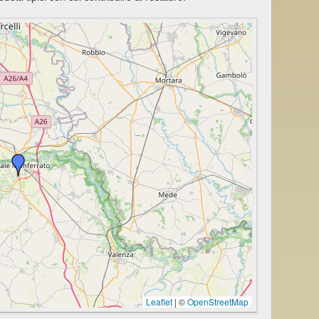
Leaflet
|
©
OpenStreetMap