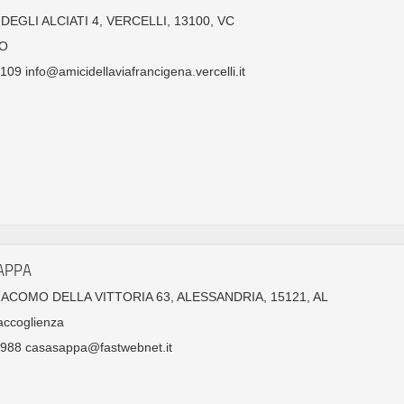
DEGLI ALCIATI 4, VERCELLI, 13100, VC
O
09 info@amicidellaviafrancigena.vercelli.it
APPA
GIACOMO DELLA VITTORIA 63, ALESSANDRIA, 15121, AL
accoglienza
988 casasappa@fastwebnet.it