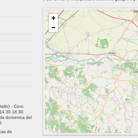
+
−
ello) - Coro
 14.30-18.30.
nda domenica del
O
 cas de