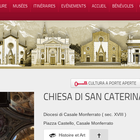
TURE
MUSÉES
ITINÉRAIRES
EVÉNEMENTS
ACCUEIL
BÉNÉVOLES
 lors de la collecte
Vos choix en matière de confidenti
CULTURA A PORTE APERTE
CHIESA DI SAN CATERI
Diocesi di Casale Monferrato
( sec. XVIII )
Piazza Castello, Casale Monferrato
Histoire et Art