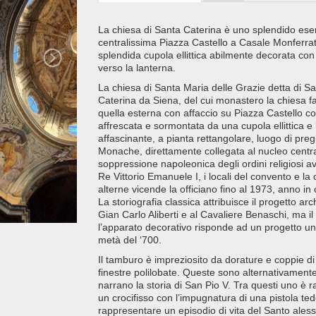
La chiesa di Santa Caterina è uno splendido ese
centralissima Piazza Castello a Casale Monferrat
splendida cupola ellittica abilmente decorata con
verso la lanterna.
La chiesa di Santa Maria delle Grazie detta di 
Caterina da Siena, del cui monastero la chiesa 
quella esterna con affaccio su Piazza Castello c
affrescata e sormontata da una cupola ellittica e
affascinante, a pianta rettangolare, luogo di preg
Monache, direttamente collegata al nucleo central
soppressione napoleonica degli ordini religiosi av
Re Vittorio Emanuele I, i locali del convento e l
alterne vicende la officiano fino al 1973, anno in 
La storiografia classica attribuisce il progetto arc
Gian Carlo Aliberti e al Cavaliere Benaschi, ma il
l’apparato decorativo risponde ad un progetto uni
metà del ‘700.
Il tamburo è impreziosito da dorature e coppie di
finestre polilobate. Queste sono alternativament
narrano la storia di San Pio V. Tra questi uno è 
un crocifisso con l’impugnatura di una pistola te
rappresentare un episodio di vita del Santo ales