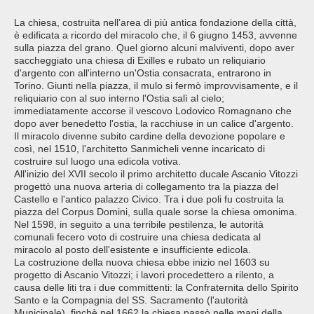
La chiesa, costruita nell’area di più antica fondazione della città,
è edificata a ricordo del miracolo che, il 6 giugno 1453, avvenne
sulla piazza del grano. Quel giorno alcuni malviventi, dopo aver
saccheggiato una chiesa di Exilles e rubato un reliquiario
d'argento con all'interno un'Ostia consacrata, entrarono in
Torino. Giunti nella piazza, il mulo si fermò improvvisamente, e il
reliquiario con al suo interno l'Ostia salì al cielo;
immediatamente accorse il vescovo Lodovico Romagnano che
dopo aver benedetto l'ostia, la racchiuse in un calice d'argento.
Il miracolo divenne subito cardine della devozione popolare e
così, nel 1510, l'architetto Sanmicheli venne incaricato di
costruire sul luogo una edicola votiva.
All'inizio del XVII secolo il primo architetto ducale Ascanio Vitozzi
progettò una nuova arteria di collegamento tra la piazza del
Castello e l'antico palazzo Civico. Tra i due poli fu costruita la
piazza del Corpus Domini, sulla quale sorse la chiesa omonima.
Nel 1598, in seguito a una terribile pestilenza, le autorità
comunali fecero voto di costruire una chiesa dedicata al
miracolo al posto dell'esistente e insufficiente edicola.
La costruzione della nuova chiesa ebbe inizio nel 1603 su
progetto di Ascanio Vitozzi; i lavori procedettero a rilento, a
causa delle liti tra i due committenti: la Confraternita dello Spirito
Santo e la Compagnia del SS. Sacramento (l'autorità
Municipale), finchè nel 1662 la chiesa passò nelle mani della