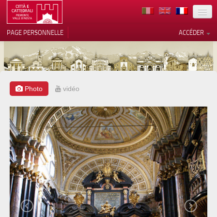
TERRITOIRE
PAGE PERSONNELLE
ACCÉDER
ART
ARCHITECTURE
MUSÉES
Photo
vidéo
Vos choix en matière de
confidentialité
ITINÉRAIRES
Notification lors de la collecte
EVÉNEMENTS
ACCUEIL
BÉNÉVOLES
CONTACTS
PRESS