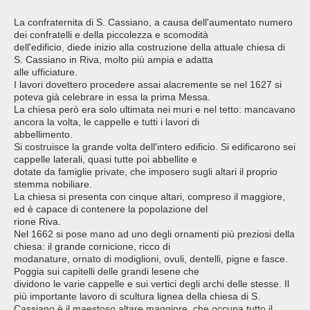
La confraternita di S. Cassiano, a causa dell'aumentato numero
dei confratelli e della piccolezza e scomodità
dell'edificio, diede inizio alla costruzione della attuale chiesa di
S. Cassiano in Riva, molto più ampia e adatta
alle ufficiature.
I lavori dovettero procedere assai alacremente se nel 1627 si
poteva già celebrare in essa la prima Messa.
La chiesa però era solo ultimata nei muri e nel tetto: mancavano
ancora la volta, le cappelle e tutti i lavori di
abbellimento.
Si costruisce la grande volta dell'intero edificio. Si edificarono sei
cappelle laterali, quasi tutte poi abbellite e
dotate da famiglie private, che imposero sugli altari il proprio
stemma nobiliare.
La chiesa si presenta con cinque altari, compreso il maggiore,
ed è capace di contenere la popolazione del
rione Riva.
Nel 1662 si pose mano ad uno degli ornamenti più preziosi della
chiesa: il grande cornicione, ricco di
modanature, ornato di modiglioni, ovuli, dentelli, pigne e fasce.
Poggia sui capitelli delle grandi lesene che
dividono le varie cappelle e sui vertici degli archi delle stesse. Il
più importante lavoro di scultura lignea della chiesa di S.
Cassiano è il maestoso altare maggiore, che occupa tutto il