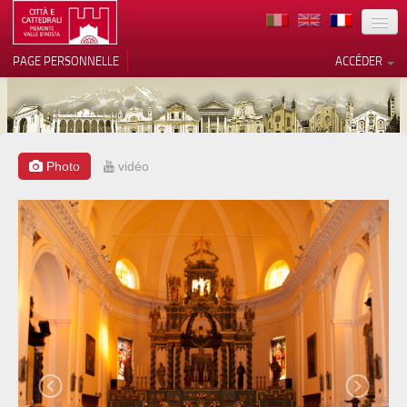
TERRITOIRE
PAGE PERSONNELLE
ACCÉDER
ART
ARCHITECTURE
MUSÉES
Photo
vidéo
ITINÉRAIRES
EVÉNEMENTS
ACCUEIL
BÉNÉVOLES
CONTACTS
PRESS