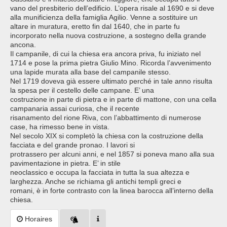
vano del presbiterio dell’edificio. L’opera risale al 1690 e si deve
alla munificienza della famiglia Agilio. Venne a sostituire un
altare in muratura, eretto fin dal 1640, che in parte fu
incorporato nella nuova costruzione, a sostegno della grande
ancona.
Il campanile, di cui la chiesa era ancora priva, fu iniziato nel
1714 e pose la prima pietra Giulio Mino. Ricorda l’avvenimento
una lapide murata alla base del campanile stesso.
Nel 1719 doveva già essere ultimato perché in tale anno risulta
la spesa per il cestello delle campane. E’ una
costruzione in parte di pietra e in parte di mattone, con una cella
campanaria assai curiosa, che il recente
risanamento del rione Riva, con l’abbattimento di numerose
case, ha rimesso bene in vista.
Nel secolo XIX si completò la chiesa con la costruzione della
facciata e del grande pronao. I lavori si
protrassero per alcuni anni, e nel 1857 si poneva mano alla sua
pavimentazione in pietra. E’ in stile
neoclassico e occupa la facciata in tutta la sua altezza e
larghezza. Anche se richiama gli antichi templi greci e
romani, è in forte contrasto con la linea barocca all’interno della
chiesa.
Horaires