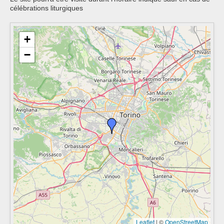
célébrations liturgiques
+
−
Leaflet
|
©
OpenStreetMap