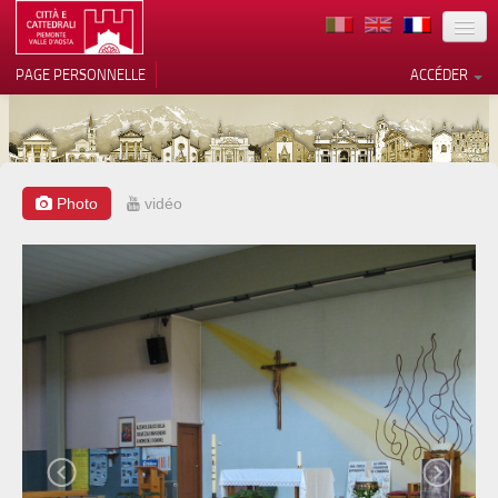
TERRITOIRE
PAGE PERSONNELLE
ACCÉDER
ART
ARCHITECTURE
MUSÉES
Photo
vidéo
Vos choix en matière de
confidentialité
ITINÉRAIRES
Notification lors de la collecte
EVÉNEMENTS
ACCUEIL
BÉNÉVOLES
CONTACTS
PRESS