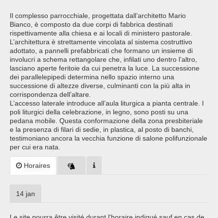
Il complesso parrocchiale, progettata dall’architetto Mario
Bianco, è composto da due corpi di fabbrica destinati
rispettivamente alla chiesa e ai locali di ministero pastorale.
L’architettura è strettamente vincolata al sistema costruttivo
adottato, a pannelli prefabbricati che formano un insieme di
involucri a schema rettangolare che, infilati uno dentro l’altro,
lasciano aperte feritoie da cui penetra la luce. La successione
dei parallelepipedi determina nello spazio interno una
successione di altezze diverse, culminanti con la più alta in
corrispondenza dell’altare.
L’accesso laterale introduce all’aula liturgica a pianta centrale. I
poli liturgici della celebrazione, in legno, sono posti su una
pedana mobile. Questa conformazione della zona presbiteriale
e la presenza di filari di sedie, in plastica, al posto di banchi,
testimoniano ancora la vecchia funzione di salone polifunzionale
per cui era nata.
Horaires
14 jan
Le site pourra être visité durant l'horaire indiqué sauf en cas de