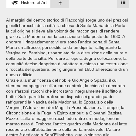
Histoire et Art
Ai margini del centro storico di Racconigi sorge uno dei preziosi
gioielli barocchi della città: la chiesa di Santa Maria della Porta,
la cui origine si deve alla volontà dei racconigesi di rendere
grazie alla Madonna per la cessazione della peste del 1630. A
onorare il ringraziamento vi era sotto l’antica porta di Santa
Maria un affresco, poi sostituito da un dipinto, raffigurante la
Vergine col Bambino, risparmiato dalla distruzione delle mura e
delle porte della città. Per dare all’opera degna collocazione, la
comunità decise dapprima di adattare a chiesa una costruzione
diroccata del quartiere, per giungere nel 1650 all’erezione di un
nuovo edificio.
Grazie alla munificenza del nobile Giò Angelo Spada, il cui
stemma campeggia sull’arcone centrale, la chiesa fu decorata
con sfarzosi stucchi che incrostano integralmente il soffitto a
botte. Sulle pareti laterali sono disposti sei grandi quadri
raffiguranti la Nascita della Madonna, lo Sposalizio della
Vergine, l’Adorazione dei Magi, la Presentazione al Tempio, la
Circoncisione e la Fuga in Egitto attribuiti a Giovanni Battista
Pozzo. L’altare maggiore racchiude entro un medaglione in
marmo nero di Frabosa l’antico quadro della Madonna del latte
recuperato dall’abbattimento della porta medievale. L’altare
destro è dedicato a Sant’Elisabetta, quello sinistro alla