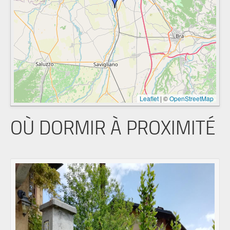
Leaflet
|
©
OpenStreetMap
OÙ DORMIR À PROXIMITÉ