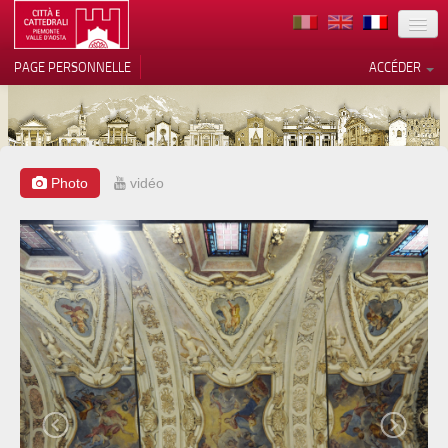
TERRITOIRE
PAGE PERSONNELLE
ACCÉDER
ART
ARCHITECTURE
MUSÉES
Photo
vidéo
Vos choix en matière de
confidentialité
ITINÉRAIRES
Notification lors de la collecte
EVÉNEMENTS
ACCUEIL
BÉNÉVOLES
CONTACTS
PRESS