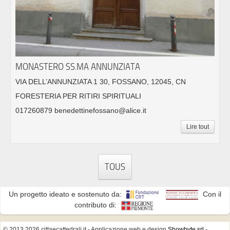
MONASTERO SS.MA ANNUNZIATA
VIA DELL’ANNUNZIATA 1 30, FOSSANO, 12045, CN
FORESTERIA PER RITIRI SPIRITUALI
017260879 benedettinefossano@alice.it
Lire tout
TOUS
Un progetto ideato e sostenuto da:
Con il
contributo di:
© 2013 2026 cittaecattedrali.it
- Applicazione web e design
Showbyte srl
-