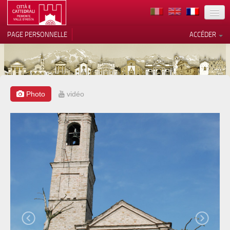
TERRITOIRE
PAGE PERSONNELLE
ACCÉDER
ART
ARCHITECTURE
MUSÉES
Photo
vidéo
Vos choix en matière de
confidentialité
ITINÉRAIRES
Notification lors de la collecte
EVÉNEMENTS
ACCUEIL
BÉNÉVOLES
CONTACTS
PRESS