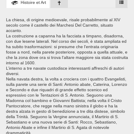
Histoire et Art
La chiesa, di origine medioevale, risale probabilmente al XIV
secolo come il castello dei Marchesi Del Carretto, situato
accanto.
La costruzione a capanna ha la facciata a timpano, disadorna,
con due lesene laterali. Nel corso dei secoli, è stata ampliata ed
ha subito trasformazioni: si presume che l'entrata originaria
fosse a nord, nella parete posteriore, opposta a quella attuale, e
che la zona dove ora si trova l'altare maggiore sia stata costruita
intorno al 1600.
L’interno a tre navate custodisce interessanti affreschi di autori
diversi.
Nella navata destra, la volta a crociera con i quattro Evangelisti,
sulla parete una serie di Santi: Antonio abate, Caterina, Lorenzo
e Secondo e due riquadri di grande effetto scenico ed
espressivo con le Tentazioni di S. Antonio. Seguono una
Madonna col bambino e Giovanni Battista; nella volta il Cristo
Pantocratore, che regge nella mano sinistra il globo e ha la
destra alzata in gesto di benedizione a tre dita distese, simbolo
della Trinità. Seguono la Vergine annunciata, il Martirio di S.
Sebastiano e una nuova serie di Santi: Rocco, Sebastiano,
Antonio Abate e infine il Martirio di S. Agata di notevole
drammaticità.