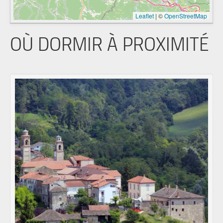
Leaflet
|
©
OpenStreetMap
OÙ DORMIR À PROXIMITÉ