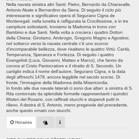
Nella navata sinistra altri Santi: Pietro, Bernardo da Chiaravalle,
Antonio Abate e Bernardino da Siena. Di seguito il ciclo più
interessante e significativo opera di Segurano Cigna de
Monteregali: nella lunetta è raffigurata la Crocifissione, e in tre
campiture sottostanti, troviamo la Madonna in trono con
Bambino e due Santi. Nella volta a crociera i quattro Dottori
della Chiesa: Girolamo, Ambrogio, Gregorio Magno e Agostino;
nel sottarco verso la navata centrale c'è uno scorcio
d'incomparabile bellezza, dove risaltano le quattro Virtù: Carità,
Temperanza, Speranza e Fortezza. Di seguito i quattro
Evangelisti (Luca, Giovanni, Matteo e Marco), che fanno da
corona al Cristo Pantocratore e il ritratto di S. Secondo. Un
cartiglio indica il nome dell'autore, Segurano Cigna, e la data
degli affreschi 1478, ancora leggibile nel secolo scorso. Di
fronte, l'immagine della Madonna della Misericordia.
In fondo alle due navate laterali ci sono due altari: a sinistra di S.
Rita contornato da splendide formelle rappresentanti i quindici
Misteri del Rosario, con raffinati stucchi e stupendi putti in
rilievo. A destra di S. Antonio, meno pregevole del precedente,
anche questo ornato con stucchi.
Horaires