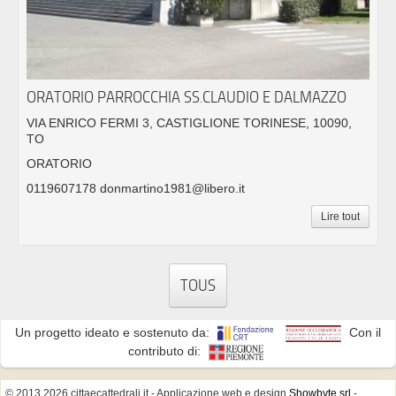
ORATORIO PARROCCHIA SS.CLAUDIO E DALMAZZO
VIA ENRICO FERMI 3, CASTIGLIONE TORINESE, 10090,
TO
ORATORIO
0119607178 donmartino1981@libero.it
Lire tout
TOUS
Un progetto ideato e sostenuto da:
Con il
contributo di:
© 2013 2026 cittaecattedrali.it
- Applicazione web e design
Showbyte srl
-