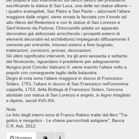
del pulpito e suo inserimento sul fianco destro del presbiterio
sacrificando la statua di San Luca, una delle sei statue albarie –
i quattro evangelisti, San Pietro e San Paolo – adornanti l'altare
maggiore dalle origini; viene ornata la facciata con il tondo ad
alto rilievo del Redentore e con le statue di San Lorenzo e
Sant'Antonio da Padova; Chioccarello adatta un apparato
decorativo già abbozzato arricchendo i prospetti esterni di
elementi decorativi ed architettonici impiegando diffusamente il
cemento per entrambi, intonaci esterni a finto bugnato,
trabeazioni, cornicioni, pronao, decorazioni.
Gli ultimi significativi interventi, tra gli anni sessanta e settanta
del Novecento, riguardano il presbiterio per adeguamento
liturgico post Concilio Vaticano II; viene inserito l'altare volto a
popolo con conseguente taglio della balaustra.
Degni di nota sono l'altare maggiore in stucco di Francesco
Solaro, 1751, l'altare in stucco di San Francesco nell'omonima
cappella, 1753, della Bottega di Francesco Solaro, l'ancona
absidale con statua di San Lorenzo e angelo, in legno intagliato
e dipinto, secoli XVII-XIX.
Nota:
Le foto degli interni sono di Franco Rabino tratte dal libro "Tra
gotico e neogotico - Le chiese parrocchiali astigiane", Banca
C.R. Asti, 2012.
Horaires