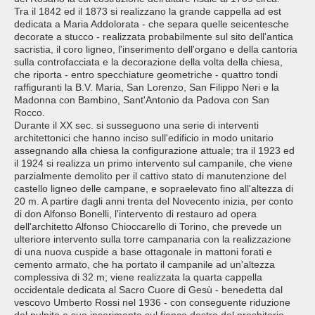
Tra il 1842 ed il 1873 si realizzano la grande cappella ad est
dedicata a Maria Addolorata - che separa quelle seicentesche
decorate a stucco - realizzata probabilmente sul sito dell'antica
sacristia, il coro ligneo, l'inserimento dell'organo e della cantoria
sulla controfacciata e la decorazione della volta della chiesa,
che riporta - entro specchiature geometriche - quattro tondi
raffiguranti la B.V. Maria, San Lorenzo, San Filippo Neri e la
Madonna con Bambino, Sant'Antonio da Padova con San
Rocco.
Durante il XX sec. si susseguono una serie di interventi
architettonici che hanno inciso sull'edificio in modo unitario
assegnando alla chiesa la configurazione attuale; tra il 1923 ed
il 1924 si realizza un primo intervento sul campanile, che viene
parzialmente demolito per il cattivo stato di manutenzione del
castello ligneo delle campane, e sopraelevato fino all'altezza di
20 m. A partire dagli anni trenta del Novecento inizia, per conto
di don Alfonso Bonelli, l'intervento di restauro ad opera
dell'architetto Alfonso Chioccarello di Torino, che prevede un
ulteriore intervento sulla torre campanaria con la realizzazione
di una nuova cuspide a base ottagonale in mattoni forati e
cemento armato, che ha portato il campanile ad un'altezza
complessiva di 32 m; viene realizzata la quarta cappella
occidentale dedicata al Sacro Cuore di Gesù - benedetta dal
vescovo Umberto Rossi nel 1936 - con conseguente riduzione