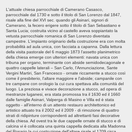
L'attuale chiesa parrocchiale di Camerano Casasco,
parrocchiale dal 1730 e sotto il titolo di San Lorenzo dal 1847,
risale alla fine del XVI sec. quando gli Asinari, signori di
Camerano, la fecero erigere sotto il titolo di San Sebastiano e
Santa Lucia; costruita vicino al castello aveva soppiantato la
vetusta parrocchiale romanica di San Lorenzo diventata
campestre. L'impianto originario della costruzione era con molta
probabilità ad aula unica, con facciata a capanna. Dalla lettura
della visita pastorale del 6 maggio 1873 l'assetto planimetrico
della chiesa emerge con ulteriori elementi: navata unica con
tribuna per organo, terminante con abside semidodecagonale e
quattro cappelle laterali – San Carlo, l'Annunciazione, Sante
Vergini Martiri, San Francesco - ornate riccamente a stucco così
come il presbiterio, l'altare maggiore e l'abside; campanile con
tre campane con orologio la cui cura spettava alla comunità del
luogo. La preziosa e vivace decorazione a stucco, ad opera di
mestranze luganesi, era stata promossa tra il 1630 ed il 1660
dalle famiglie Asinari, Valperga di Masino e Villa ed è stata
oggetto - all'interno di un attento restauro architettonico ed
artistico attuato tra il 2002 ed il 2009 - di rimozione di quattro
strati di ridipinture corrispondenti ad altrettanti fasi decorative
della chiesa. Ad ovest tra le due cappelle ornate di stucco e di
calcina vi è collocata una quinta cappella dedicata alla Madonna
del Rosario la cui costruzione dell'altare risale al 1709 circa.