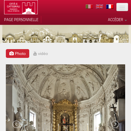
TERRITOIRE
PAGE PERSONNELLE
ACCÉDER
ART
ARCHITECTURE
MUSÉES
Photo
vidéo
Vos choix en matière de
confidentialité
ITINÉRAIRES
Notification lors de la collecte
EVÉNEMENTS
ACCUEIL
BÉNÉVOLES
CONTACTS
PRESS