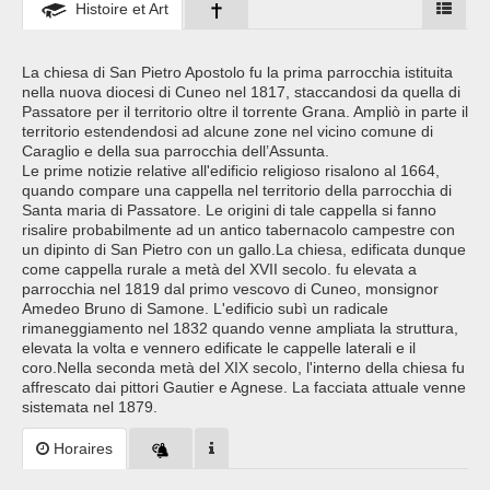
Histoire et Art
La chiesa di San Pietro Apostolo fu la prima parrocchia istituita
nella nuova diocesi di Cuneo nel 1817, staccandosi da quella di
Passatore per il territorio oltre il torrente Grana. Ampliò in parte il
territorio estendendosi ad alcune zone nel vicino comune di
Caraglio e della sua parrocchia dell’Assunta.
Le prime notizie relative all'edificio religioso risalono al 1664,
quando compare una cappella nel territorio della parrocchia di
Santa maria di Passatore. Le origini di tale cappella si fanno
risalire probabilmente ad un antico tabernacolo campestre con
un dipinto di San Pietro con un gallo.La chiesa, edificata dunque
come cappella rurale a metà del XVII secolo. fu elevata a
parrocchia nel 1819 dal primo vescovo di Cuneo, monsignor
Amedeo Bruno di Samone. L'edificio subì un radicale
rimaneggiamento nel 1832 quando venne ampliata la struttura,
elevata la volta e vennero edificate le cappelle laterali e il
coro.Nella seconda metà del XIX secolo, l'interno della chiesa fu
affrescato dai pittori Gautier e Agnese. La facciata attuale venne
sistemata nel 1879.
Horaires