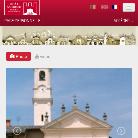
TERRITOIRE
PAGE PERSONNELLE
ACCÉDER
ART
ARCHITECTURE
MUSÉES
Photo
vidéo
Vos choix en matière de
confidentialité
ITINÉRAIRES
Notification lors de la collecte
EVÉNEMENTS
ACCUEIL
BÉNÉVOLES
CONTACTS
PRESS