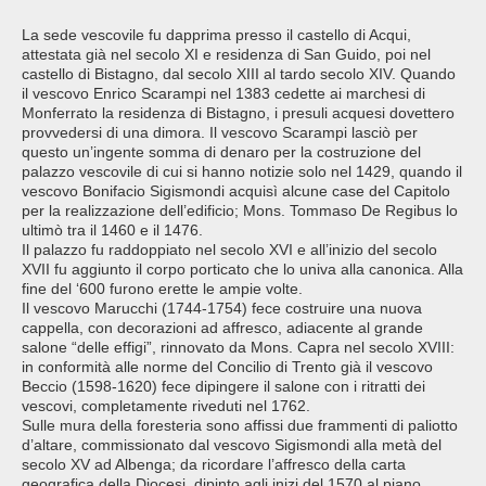
La sede vescovile fu dapprima presso il castello di Acqui,
attestata già nel secolo XI e residenza di San Guido, poi nel
castello di Bistagno, dal secolo XIII al tardo secolo XIV. Quando
il vescovo Enrico Scarampi nel 1383 cedette ai marchesi di
Monferrato la residenza di Bistagno, i presuli acquesi dovettero
provvedersi di una dimora. Il vescovo Scarampi lasciò per
questo un’ingente somma di denaro per la costruzione del
palazzo vescovile di cui si hanno notizie solo nel 1429, quando il
vescovo Bonifacio Sigismondi acquisì alcune case del Capitolo
per la realizzazione dell’edificio; Mons. Tommaso De Regibus lo
ultimò tra il 1460 e il 1476.
Il palazzo fu raddoppiato nel secolo XVI e all’inizio del secolo
XVII fu aggiunto il corpo porticato che lo univa alla canonica. Alla
fine del ‘600 furono erette le ampie volte.
Il vescovo Marucchi (1744-1754) fece costruire una nuova
cappella, con decorazioni ad affresco, adiacente al grande
salone “delle effigi”, rinnovato da Mons. Capra nel secolo XVIII:
in conformità alle norme del Concilio di Trento già il vescovo
Beccio (1598-1620) fece dipingere il salone con i ritratti dei
vescovi, completamente riveduti nel 1762.
Sulle mura della foresteria sono affissi due frammenti di paliotto
d’altare, commissionato dal vescovo Sigismondi alla metà del
secolo XV ad Albenga; da ricordare l’affresco della carta
geografica della Diocesi, dipinto agli inizi del 1570 al piano