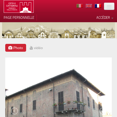
TERRITOIRE
PAGE PERSONNELLE
ACCÉDER
ART
ARCHITECTURE
MUSÉES
Photo
vidéo
Vos choix en matière de
confidentialité
ITINÉRAIRES
Notification lors de la collecte
EVÉNEMENTS
ACCUEIL
BÉNÉVOLES
CONTACTS
PRESS