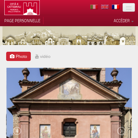
TERRITOIRE
PAGE PERSONNELLE
ACCÉDER
ART
ARCHITECTURE
MUSÉES
Photo
vidéo
Vos choix en matière de
confidentialité
ITINÉRAIRES
Notification lors de la collecte
EVÉNEMENTS
ACCUEIL
BÉNÉVOLES
CONTACTS
PRESS