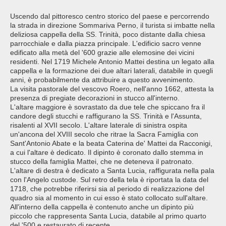
Uscendo dal pittoresco centro storico del paese e percorrendo
la strada in direzione Sommariva Perno, il turista si imbatte nella
deliziosa cappella della SS. Trinità, poco distante dalla chiesa
parrocchiale e dalla piazza principale. L'edificio sacro venne
edificato alla metà del '600 grazie alle elemosine dei vicini
residenti. Nel 1719 Michele Antonio Mattei destina un legato alla
cappella e la formazione dei due altari laterali, databile in quegli
anni, è probabilmente da attribuire a questo avvenimento.
La visita pastorale del vescovo Roero, nell'anno 1662, attesta la
presenza di pregiate decorazioni in stucco all'interno.
L'altare maggiore è sovrastato da due tele che spiccano fra il
candore degli stucchi e raffigurano la SS. Trinità e l'Assunta,
risalenti al XVII secolo. L'altare laterale di sinistra ospita
un'ancona del XVIII secolo che ritrae la Sacra Famiglia con
Sant'Antonio Abate e la beata Caterina de' Mattei da Racconigi,
a cui l'altare è dedicato. Il dipinto è coronato dallo stemma in
stucco della famiglia Mattei, che ne deteneva il patronato.
L'altare di destra è dedicato a Santa Lucia, raffigurata nella pala
con l'Angelo custode. Sul retro della tela è riportata la data del
1718, che potrebbe riferirsi sia al periodo di realizzazione del
quadro sia al momento in cui esso è stato collocato sull'altare.
All'interno della cappella è contenuto anche un dipinto più
piccolo che rappresenta Santa Lucia, databile al primo quarto
del '500 e restaurato di recente.