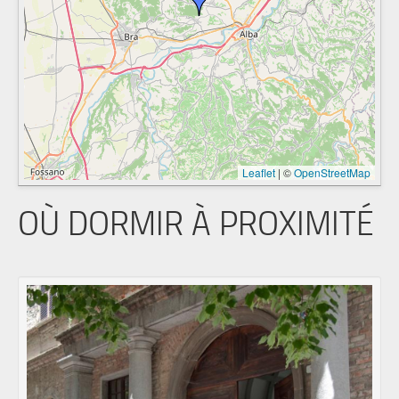
Leaflet
|
©
OpenStreetMap
OÙ DORMIR À PROXIMITÉ