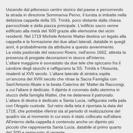
Uscendo dal pittoresco centro storico del paese e percorrendo
la strada in direzione Sommariva Perno, il turista si imbatte nella
deliziosa cappella della SS. Trinità, poco distante dalla chiesa
parrocchiale e dalla piazza principale. L'edificio sacro venne
edificato alla metà del '600 grazie alle elemosine dei vicini
residenti. Nel 1719 Michele Antonio Mattei destina un legato alla
cappella e la formazione dei due altari laterali, databile in quegli
anni, è probabilmente da attribuire a questo avvenimento.
La visita pastorale del vescovo Roero, nell'anno 1662, attesta la
presenza di pregiate decorazioni in stucco all'interno.
L'altare maggiore è sovrastato da due tele che spiccano fra il
candore degli stucchi e raffigurano la SS. Trinità e l'Assunta,
risalenti al XVII secolo. L'altare laterale di sinistra ospita
un'ancona del XVIII secolo che ritrae la Sacra Famiglia con
Sant'Antonio Abate e la beata Caterina de' Mattei da Racconigi,
a cui l'altare è dedicato. Il dipinto è coronato dallo stemma in
stucco della famiglia Mattei, che ne deteneva il patronato.
L'altare di destra è dedicato a Santa Lucia, raffigurata nella pala
con l'Angelo custode. Sul retro della tela è riportata la data del
1718, che potrebbe riferirsi sia al periodo di realizzazione del
quadro sia al momento in cui esso è stato collocato sull'altare.
All'interno della cappella è contenuto anche un dipinto più
piccolo che rappresenta Santa Lucia, databile al primo quarto
del '500 e restaurato di recente.