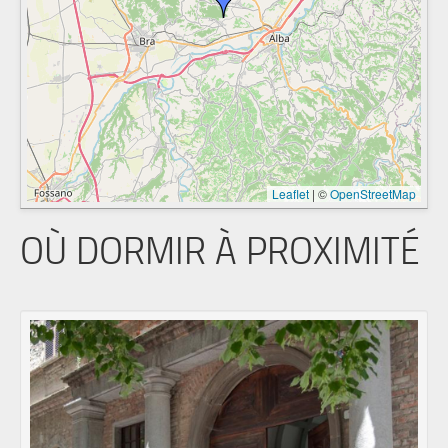
Leaflet
|
©
OpenStreetMap
OÙ DORMIR À PROXIMITÉ