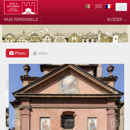
TERRITOIRE
PAGE PERSONNELLE
ACCÉDER
ART
ARCHITECTURE
MUSÉES
Photo
vidéo
Vos choix en matière de
confidentialité
ITINÉRAIRES
Notification lors de la collecte
EVÉNEMENTS
ACCUEIL
BÉNÉVOLES
CONTACTS
PRESS