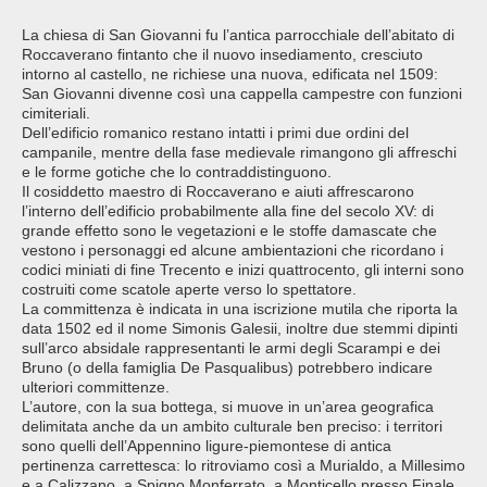
La chiesa di San Giovanni fu l’antica parrocchiale dell’abitato di
Roccaverano fintanto che il nuovo insediamento, cresciuto
intorno al castello, ne richiese una nuova, edificata nel 1509:
San Giovanni divenne così una cappella campestre con funzioni
cimiteriali.
Dell’edificio romanico restano intatti i primi due ordini del
campanile, mentre della fase medievale rimangono gli affreschi
e le forme gotiche che lo contraddistinguono.
Il cosiddetto maestro di Roccaverano e aiuti affrescarono
l’interno dell’edificio probabilmente alla fine del secolo XV: di
grande effetto sono le vegetazioni e le stoffe damascate che
vestono i personaggi ed alcune ambientazioni che ricordano i
codici miniati di fine Trecento e inizi quattrocento, gli interni sono
costruiti come scatole aperte verso lo spettatore.
La committenza è indicata in una iscrizione mutila che riporta la
data 1502 ed il nome Simonis Galesii, inoltre due stemmi dipinti
sull’arco absidale rappresentanti le armi degli Scarampi e dei
Bruno (o della famiglia De Pasqualibus) potrebbero indicare
ulteriori committenze.
L’autore, con la sua bottega, si muove in un’area geografica
delimitata anche da un ambito culturale ben preciso: i territori
sono quelli dell’Appennino ligure-piemontese di antica
pertinenza carrettesca: lo ritroviamo così a Murialdo, a Millesimo
e a Calizzano, a Spigno Monferrato, a Monticello presso Finale