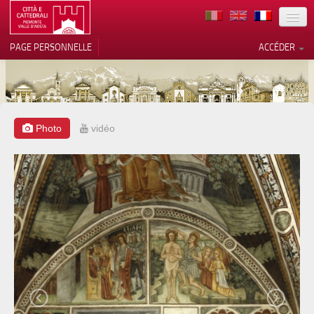
TERRITOIRE
PAGE PERSONNELLE
ACCÉDER
ART
ARCHITECTURE
MUSÉES
Photo
vidéo
Vos choix en matière de
confidentialité
ITINÉRAIRES
Notification lors de la collecte
EVÉNEMENTS
ACCUEIL
BÉNÉVOLES
CONTACTS
PRESS