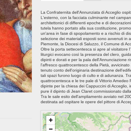
La Confraternita dell'Annunziata di Acceglio ospit
L'esterno, con la facciata culminante nel campanil
architettonici di differenti epoche e di decorazion
tutela hanno portato alla sua costituzione, promo
un'area in fase di spopolamento e a rischio di dis
selezione dei materiali esposti sono avvenuti in
Piemonte, la Diocesi di Saluzzo, il Comune di Acc
Oltre la porta settecentesca si apre al visitatore
liturgici evocano così la presenza del clero, guida
dipinti e dorati e per la pala dell'Annunciazione r
l'affresco quattrocentesco della Pietà, avvicinato 
tenuto conto dell'originaria destinazione dell'edifi
tali spazi furono luogo di culto e di adunanza. Tr
quattrocentesca e le tre pale di Vittorio Amedeo 
dipinte per la chiesa dei Cappuccini di Acceglio
pure il dipinto di Jean Claret commissionato dalla f
Tra le sale esito dell'ampliamento avviato nel 200
destinata ad ospitare le opere del pittore di Acc
+
−