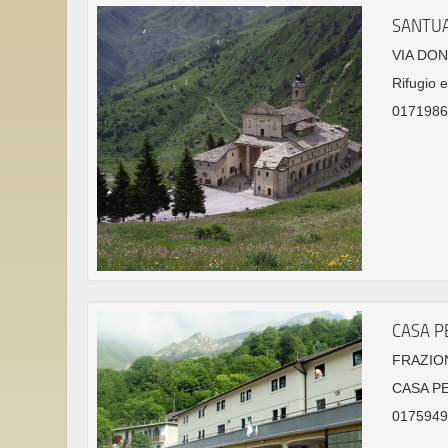
SANTUA
VIA DO
Rifugio e
01719861
CASA PE
FRAZION
CASA P
01759490