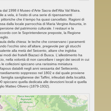
a dal 1998 il Museo d'Arte Sacra dell'Alta Val Maira.
e a vela, è l'esito di una serie di ripensamenti
i pittoriche che il tempo ha quasi cancellato. Ragioni di
ssa dalla locale parrocchia di Maria Vergine Assunta, in
persione del patrimonio culturale. I restauri e la
 accordo con le Soprintendenze preposte, la Regione
eglio.
 l'aula della chiesa: le teche che conservano i paramenti
ndo l'occhio sino all'altare, pregevole per gli stucchi
isalente alla metà del Seicento, altare che ingloba
ai modi dei fratelli Biazaci di Busca. L'allestimento ha
cio, nella volontà di non cancellare i segni dei secoli in cui
a le collezioni spiccano una rarissima miniatura
Rapous databili negli anni sessanta del Settecento,
, insediamento soppresso nel 1802 e dal quale proviene
amiglia saviglianese dei Taffini, infeudati della località.
0 spiccano quella dedicata alle devozioni locali e quella
eglio Matteo Olivero (1879-1932).