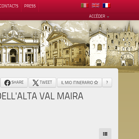
CONTACTS
PRESS
ACCÉDER
alité
SHARE
TWEET
IL MIO ITINERARIO
?
ELL'ALTA VAL MAIRA