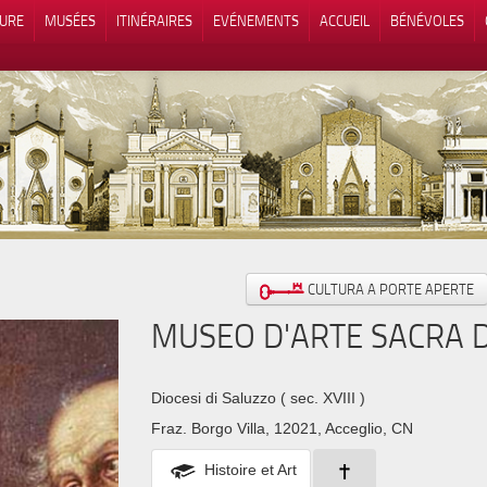
TURE
MUSÉES
ITINÉRAIRES
EVÉNEMENTS
ACCUEIL
BÉNÉVOLES
 lors de la collecte
Vos choix en matière de confidenti
CULTURA A PORTE APERTE
MUSEO D'ARTE SACRA D
Diocesi di Saluzzo
( sec. XVIII )
Fraz. Borgo Villa, 12021, Acceglio, CN
Histoire et Art