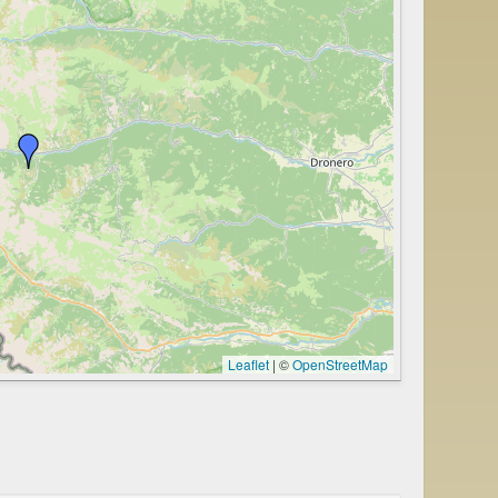
Leaflet
|
©
OpenStreetMap