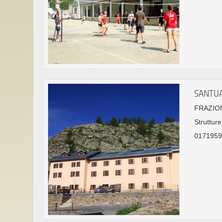
SANTUA
FRAZION
Struttur
0171959