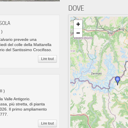
DOVE
SOLA
+
 )
−
Calvario prevede una
edi del colle della Mattarella
rio del Santissimo Crocifisso.
Lire tout
II )
la Valle Antigorio.
sa, più stretta, di pianta
026. Il primo ampliamento
1777.
Lire tout