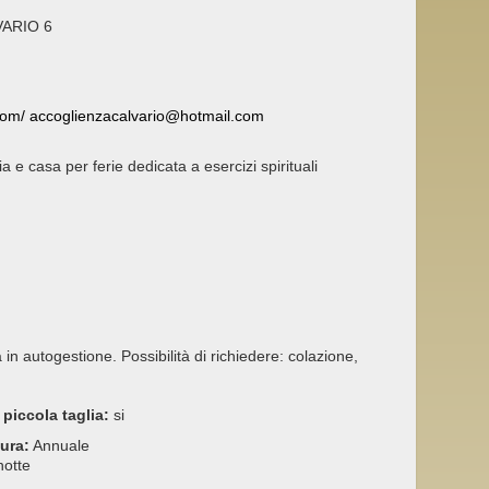
ARIO 6
com/ accoglienzacalvario@hotmail.com
a e casa per ferie dedicata a esercizi spirituali
in autogestione. Possibilità di richiedere: colazione,
 piccola taglia:
si
tura:
Annuale
notte