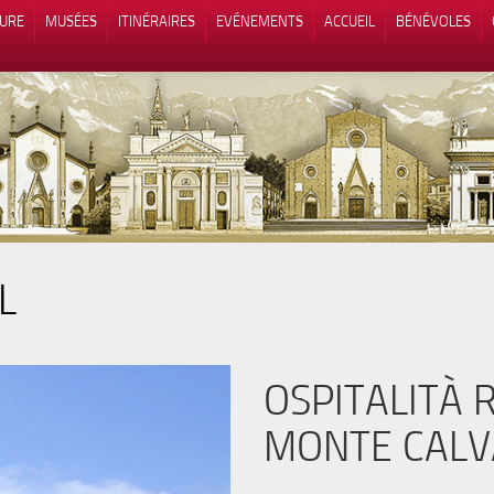
TURE
MUSÉES
ITINÉRAIRES
EVÉNEMENTS
ACCUEIL
BÉNÉVOLES
L
 lors de la collecte
Vos choix en matière de confidenti
OSPITALITÀ 
MONTE CALV