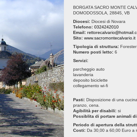
BORGATA SACRO MONTE CALV
DOMODOSSOLA, 28845, VB
Diocesi:
Diocesi di Novara
Telefono:
0324242010
Email:
rettorecalvario@hotmail.
Sito:
www.sacromontecalvario.it
Tipologia di struttura:
Foresteri
Numero posti letto:
6
Servizi:
parcheggio auto
lavanderia
deposito biciclette
collegamento wi-fi
Pasti:
Disposizione di una cucina 
pranzo, cena.
Agibilità per disabili:
si
Possiblita di portare animali di
Periodo di apertura della strut
Costi:
Da 30,00 a 60,00 Euro a 