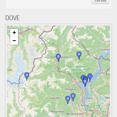
Lire tout
DOVE
+
−