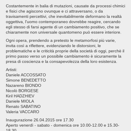
Costantemente in balia di mutazioni, causate da processi chimici
e fisici che agiscono ovunque e ci attraversano, o da
travisamenti percettivi, che inevitabilmente deformano la realtà
oggettiva, l'uomo contemporaneo dovrebbe reagire, cercando
egli stesso di farsi agente di un cambiamento positivo, che se
chiaramente non universale quantomeno può essere interiore.
Ogni opera, prendendo a pretesto le metamorfosi più varie,
invita così a riflettere, evidenziando le distorsioni, le
problematiche e le criticità proprie della società di oggi, perchè il
primo passo verso un possibile cambiamento è sicuramente la
presa di coscienza e la consapevolezza della loro esistenza.
Artisti:
Daniele ACCOSSATO
Simone BENEDETTO
Nazareno BIONDO
Nicolò BORGESE
Kiril HADZHIEV
Daniele MIOLA
Renato SABATINO
Valeria VACCARO
Inaugurazione 26.04.2015 ore 17.30
Aperto venerdì - sabato - domenica ore 10.00-12.00 e 15.30-
18.30