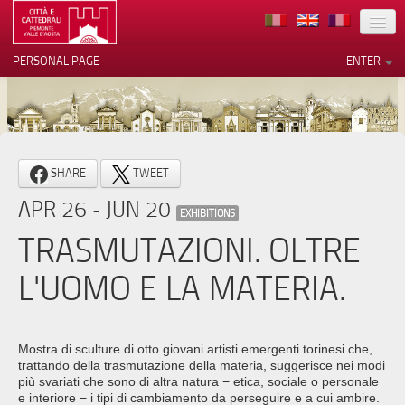
LOCATION
PERSONAL PAGE
ENTER
ART
ARCHITECTURE
MUSEUMS
Your Privacy Choices
SHARE
TWEET
ITINERARIES
Notice at collection
APR 26 - JUN 20
EXHIBITIONS
EVENTS
TRASMUTAZIONI. OLTRE
HOST
L'UOMO E LA MATERIA.
VOLUNTEERS
CONTACTS
Mostra di sculture di otto giovani artisti emergenti torinesi che,
trattando della trasmutazione della materia, suggerisce nei modi
PRESS
più svariati che sono di altra natura − etica, sociale o personale
e interiore − i tipi di cambiamento da perseguire e a cui ambire.