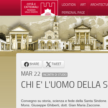
LOCATION
ART
ARCHITECTU
PERSONAL PAGE
SHARE
TWEET
MAR 22
INCONTRI DI STUDIO
CHI E' L'UOMO DELLA 
Convegno su storia, scienza e fede della Santa Sindone. R
Mons. Giuseppe Ghiberti, dott. Gian Maria Zaccone.