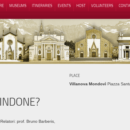
RE
MUSEUMS
ITINERARIES
EVENTS
HOST
VOLUNTEERS
CONTA
Notice at collection
Your Privacy Choices
PLACE
Villanova Mondovì
Piazza Sant
SINDONE?
elatori: prof. Bruno Barberis,