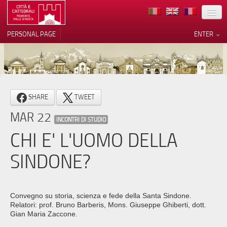
LOCATION
PERSONAL PAGE
ENTER
ART
ARCHITECTURE
MUSEUMS
Your Privacy Choices
SHARE
TWEET
ITINERARIES
Notice at collection
MAR 22
INCONTRI DI STUDIO
EVENTS
CHI E' L'UOMO DELLA
HOST
SINDONE?
VOLUNTEERS
CONTACTS
Convegno su storia, scienza e fede della Santa Sindone.
Relatori: prof. Bruno Barberis, Mons. Giuseppe Ghiberti, dott.
PRESS
Gian Maria Zaccone.