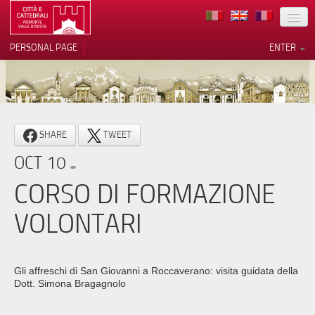
LOCATION
PERSONAL PAGE
ENTER
ART
ARCHITECTURE
MUSEUMS
Your Privacy Choices
SHARE
TWEET
ITINERARIES
Notice at collection
OCT 10
EVENTS
CORSO DI FORMAZIONE
HOST
VOLONTARI
VOLUNTEERS
CONTACTS
Gli affreschi di San Giovanni a Roccaverano: visita guidata della
Dott. Simona Bragagnolo
PRESS