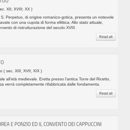
ETUO
sec. XII; XVIII; XX )
 S. Perpetuo, di origine romanico-gotica, presenta un notevole
vate con una cupola di forma ellittica. Allo stato attuale,
ntervento di ristrutturazione del secolo XVIII.
Read all
TO
no
( sec. XIII; XVII; XIX )
le all'età medievale. Eretta presso l'antica Torre del Ricetto,
iesa verrà completamente rifabbricata dalle fondamenta.
Read all
DREA E PONZIO ED IL CONVENTO DEI CAPPUCCINI