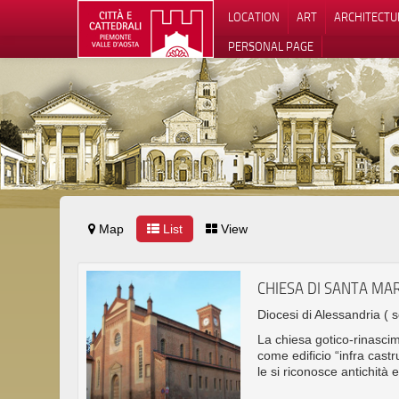
LOCATION
ART
ARCHITECTU
PERSONAL PAGE
Map
List
View
CHIESA DI SANTA MAR
Diocesi di Alessandria
( 
La chiesa gotico-rinasci
come edificio “infra cast
le si riconosce antichità 