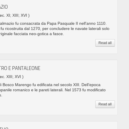
AZIO
ec. XI; XIII; XVI )
almazio fu consacrata da Papa Pasquale II nell'anno 1110.
fu ricostruita dal 1270, per concludere le navate laterali solo
riginale facciata neo-gotica a fasce.
Read all
ETRO E PANTALEONE
ec. XIII; XVI )
i Bosco Marengo fu edificata nel secolo XIII. Dell’epoca
anile romanico e le pareti laterali. Nel 1573 fu modificato
o.
Read all