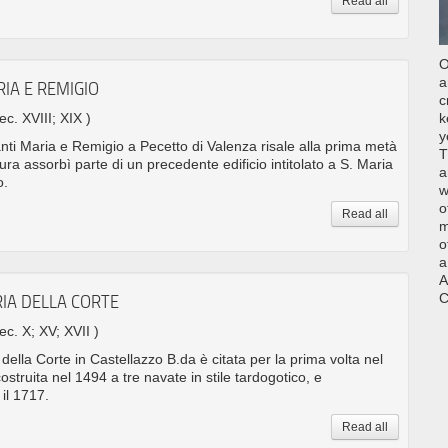
Read all
O
a
RIA E REMIGIO
c
sec. XVIII; XIX )
k
y
nti Maria e Remigio a Pecetto di Valenza risale alla prima metà
T
tura assorbì parte di un precedente edificio intitolato a S. Maria
a
o.
w
o
Read all
m
o
a
A
C
RIA DELLA CORTE
sec. X; XV; XVII )
della Corte in Castellazzo B.da è citata per la prima volta nel
ostruita nel 1494 a tre navate in stile tardogotico, e
il 1717.
Read all