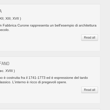
A
XII; XIII; XVII )
in Fabbrica Curone rappresenta un bell'esempio di architettura
secolo.
Read all
EFANO
ec. XVIII )
o è costruita fra il 1741-1773 ed è espressione del tardo
assico. L'interno è ricco di pregevoli opere.
Read all