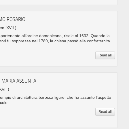
IMO ROSARIO
sec. XVII )
ppartenente all’ordine domenicano, risale al 1632. Quando la
atori fu soppressa nel 1789, la chiesa passò alla confraternita
Read all
A MARIA ASSUNTA
XVII )
sempio di architettura barocca ligure, che ha assunto l’aspetto
ecolo.
Read all