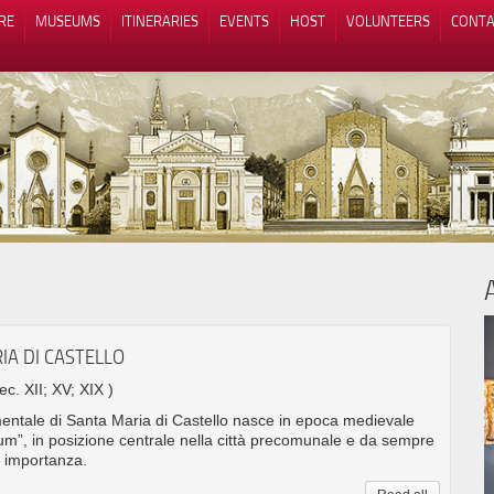
RE
MUSEUMS
ITINERARIES
EVENTS
HOST
VOLUNTEERS
CONTA
Notice at collection
Your Privacy Choices
IA DI CASTELLO
sec. XII; XV; XIX )
mentale di Santa Maria di Castello nasce in epoca medievale
rum”, in posizione centrale nella città precomunale e da sempre
e importanza.