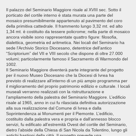
Il palazzo del Seminario Maggiore risale al XVIII sec. Sotto il
porticato del cortile interno è stata murata una parte del
mosaico presumibilmente appartenuto al pavimento del coro
della primitiva cattedrale. Il frammento lungo 3,32 mt. ed alto
1,34 mt. è costituito da tessere policrome; nella parte di mosaico
ancora visibile sono rappresentate quattro figure: filosofia,
dialettica, geometria ed aritmetica. Nei locali del Seminario ha
sede l'Archivio Storico Diocesano, detentrice dell’antico
“Scriptorium” del VII e VIII secolo che dispone di oltre 27.000
volumi; particolarmente famoso il Sacramento di Warmondo del
1002.
Il Seminario Maggiore diventerà parte integrante del progetto
per il nuovo Museo Diocesano che la Diocesi di Ivrea ha
previsto di realizzare all’interno di un più ampio programma per
il miglioramento del proprio patrimonio edilizio e culturale. I locali
museali verranno realizzati con la ristrutturazione e
l’ampliamento della palestra del Seminario Maggiore. L’edificio
risale al 1965, anno in cui fu rilasciata definitiva autorizzazione
alla sua realizzazione dal Comune di Ivrea e dalla
Soprintendenza ai Monumenti per il Piemonte. L’edificio,
costituito dalla palestra vera e propria e dall’annesso blocco
servizi, fu edificato all’estremità Ovest del cortile del Seminario,
dietro l’abside della Chiesa di San Nicola da Tolentino, lungo gli
antichi bastioni della città. Il progetto prevede una