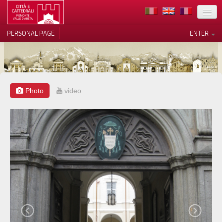
LOCATION
PERSONAL PAGE
ENTER
ART
ARCHITECTURE
MUSEUMS
Photo
video
Your Privacy Choices
ITINERARIES
Notice at collection
EVENTS
HOST
VOLUNTEERS
CONTACTS
PRESS