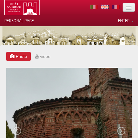
LOCATION
PERSONAL PAGE
ENTER
ART
ARCHITECTURE
MUSEUMS
Photo
video
Your Privacy Choices
ITINERARIES
Notice at collection
EVENTS
HOST
VOLUNTEERS
CONTACTS
PRESS