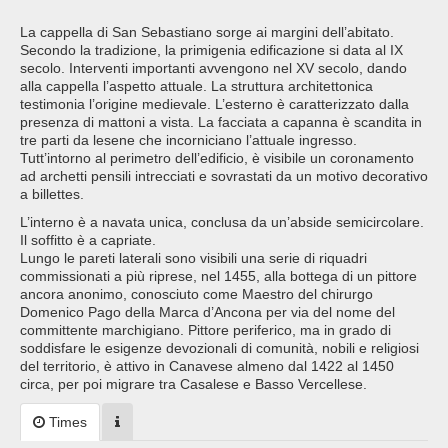
La cappella di San Sebastiano sorge ai margini dell’abitato.
Secondo la tradizione, la primigenia edificazione si data al IX
secolo. Interventi importanti avvengono nel XV secolo, dando
alla cappella l’aspetto attuale. La struttura architettonica
testimonia l’origine medievale. L’esterno è caratterizzato dalla
presenza di mattoni a vista. La facciata a capanna è scandita in
tre parti da lesene che incorniciano l’attuale ingresso.
Tutt’intorno al perimetro dell’edificio, è visibile un coronamento
ad archetti pensili intrecciati e sovrastati da un motivo decorativo
a billettes.
L’interno è a navata unica, conclusa da un’abside semicircolare.
Il soffitto è a capriate.
Lungo le pareti laterali sono visibili una serie di riquadri
commissionati a più riprese, nel 1455, alla bottega di un pittore
ancora anonimo, conosciuto come Maestro del chirurgo
Domenico Pago della Marca d’Ancona per via del nome del
committente marchigiano. Pittore periferico, ma in grado di
soddisfare le esigenze devozionali di comunità, nobili e religiosi
del territorio, è attivo in Canavese almeno dal 1422 al 1450
circa, per poi migrare tra Casalese e Basso Vercellese.
Times