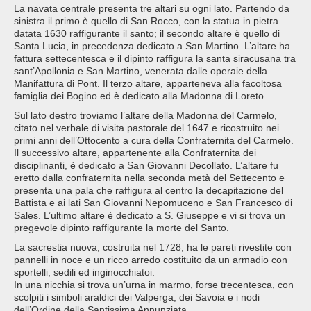
La navata centrale presenta tre altari su ogni lato. Partendo da
sinistra il primo è quello di San Rocco, con la statua in pietra
datata 1630 raffigurante il santo; il secondo altare è quello di
Santa Lucia, in precedenza dedicato a San Martino. L’altare ha
fattura settecentesca e il dipinto raffigura la santa siracusana tra
sant’Apollonia e San Martino, venerata dalle operaie della
Manifattura di Pont. Il terzo altare, apparteneva alla facoltosa
famiglia dei Bogino ed è dedicato alla Madonna di Loreto.
Sul lato destro troviamo l’altare della Madonna del Carmelo,
citato nel verbale di visita pastorale del 1647 e ricostruito nei
primi anni dell’Ottocento a cura della Confraternita del Carmelo.
Il successivo altare, appartenente alla Confraternita dei
disciplinanti, è dedicato a San Giovanni Decollato. L’altare fu
eretto dalla confraternita nella seconda metà del Settecento e
presenta una pala che raffigura al centro la decapitazione del
Battista e ai lati San Giovanni Nepomuceno e San Francesco di
Sales. L’ultimo altare è dedicato a S. Giuseppe e vi si trova un
pregevole dipinto raffigurante la morte del Santo.
La sacrestia nuova, costruita nel 1728, ha le pareti rivestite con
pannelli in noce e un ricco arredo costituito da un armadio con
sportelli, sedili ed inginocchiatoi.
In una nicchia si trova un’urna in marmo, forse trecentesca, con
scolpiti i simboli araldici dei Valperga, dei Savoia e i nodi
dell’Ordine della Santissima Annunziata.