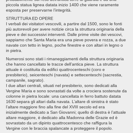
piccola statua lignea datata inizio 1400 che viene raramente
esposta per preservarne l’integrità.
STRUTTURA ED OPERE
I verbali dei visitatori vescovili, a partire dal 1500, sono le fonti
più autorevoli per avere notizie circa la struttura originaria della
pieve e dei successivi interventi. Dalle prime visite dei vescovi,
sappiamo che Santa Maria era una pieve povera e rozza, a due
navate con tetto in legno, poche finestre e con altari in legno o
in pietra.
Numerosi sono stati i rimaneggiamenti della struttura originaria
che hanno cancellato le tracce dell’antica pieve. La struttura
attuale è costituita da edifici quattrocenteschi (coro e
presbiterio), seicenteschi (navata) e settecenteschi (sacrestia,
campanile, sagrato).
I due altari centrali, situati nel presbiterio, sono dedicati alla
Vergine Maria e sono sovrastati da volte a crociera sostenute da
colonne in pietra locale: una cancellata in ferro battuto datata
1630 separa gli altari dalla navata. L’altare di sinistra è stato
l’altare maggiore fino alla fine del XVIII secolo ed era
inizialmente dedicato a San Giovanni; quello di destra è l’attuale
altare maggiore, è dedicato alla Madonna delle Grazie ed è
sovrastato da un dipinto quattrocentesco che raffigura la
Vergine con le braccia spalancate a proteggere il popolo.