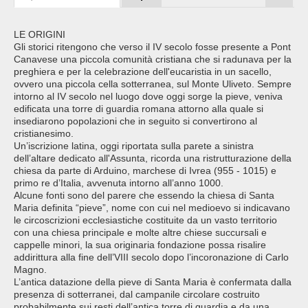
LE ORIGINI
Gli storici ritengono che verso il IV secolo fosse presente a Pont
Canavese una piccola comunità cristiana che si radunava per la
preghiera e per la celebrazione dell'eucaristia in un sacello,
ovvero una piccola cella sotterranea, sul Monte Uliveto. Sempre
intorno al IV secolo nel luogo dove oggi sorge la pieve, veniva
edificata una torre di guardia romana attorno alla quale si
insediarono popolazioni che in seguito si convertirono al
cristianesimo.
Un’iscrizione latina, oggi riportata sulla parete a sinistra
dell’altare dedicato all'Assunta, ricorda una ristrutturazione della
chiesa da parte di Arduino, marchese di Ivrea (955 - 1015) e
primo re d’Italia, avvenuta intorno all’anno 1000.
Alcune fonti sono del parere che essendo la chiesa di Santa
Maria definita “pieve”, nome con cui nel medioevo si indicavano
le circoscrizioni ecclesiastiche costituite da un vasto territorio
con una chiesa principale e molte altre chiese succursali e
cappelle minori, la sua originaria fondazione possa risalire
addirittura alla fine dell’VIII secolo dopo l’incoronazione di Carlo
Magno.
L’antica datazione della pieve di Santa Maria è confermata dalla
presenza di sotterranei, dal campanile circolare costruito
probabilmente sui resti dell’antica torre di guardia e da una