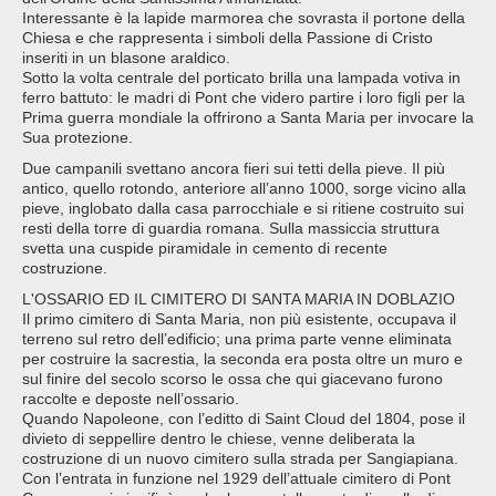
Interessante è la lapide marmorea che sovrasta il portone della
Chiesa e che rappresenta i simboli della Passione di Cristo
inseriti in un blasone araldico.
Sotto la volta centrale del porticato brilla una lampada votiva in
ferro battuto: le madri di Pont che videro partire i loro figli per la
Prima guerra mondiale la offrirono a Santa Maria per invocare la
Sua protezione.
Due campanili svettano ancora fieri sui tetti della pieve. Il più
antico, quello rotondo, anteriore all’anno 1000, sorge vicino alla
pieve, inglobato dalla casa parrocchiale e si ritiene costruito sui
resti della torre di guardia romana. Sulla massiccia struttura
svetta una cuspide piramidale in cemento di recente
costruzione.
L'OSSARIO ED IL CIMITERO DI SANTA MARIA IN DOBLAZIO
Il primo cimitero di Santa Maria, non più esistente, occupava il
terreno sul retro dell’edificio; una prima parte venne eliminata
per costruire la sacrestia, la seconda era posta oltre un muro e
sul finire del secolo scorso le ossa che qui giacevano furono
raccolte e deposte nell’ossario.
Quando Napoleone, con l’editto di Saint Cloud del 1804, pose il
divieto di seppellire dentro le chiese, venne deliberata la
costruzione di un nuovo cimitero sulla strada per Sangiapiana.
Con l’entrata in funzione nel 1929 dell’attuale cimitero di Pont