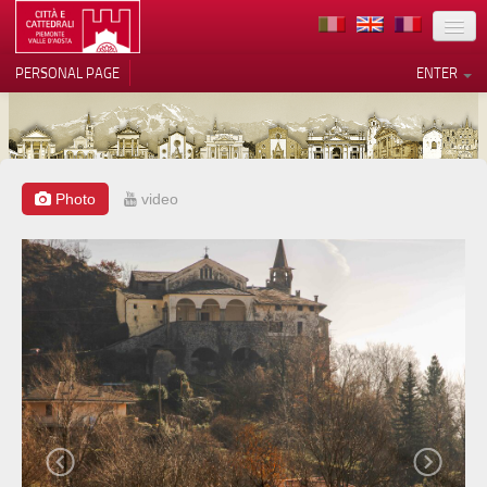
LOCATION
PERSONAL PAGE
ENTER
ART
ARCHITECTURE
MUSEUMS
Photo
video
Your Privacy Choices
ITINERARIES
Notice at collection
EVENTS
HOST
VOLUNTEERS
CONTACTS
PRESS