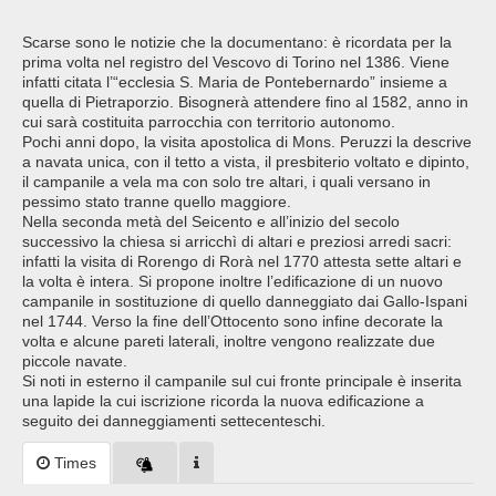
Scarse sono le notizie che la documentano: è ricordata per la
prima volta nel registro del Vescovo di Torino nel 1386. Viene
infatti citata l’“ecclesia S. Maria de Pontebernardo” insieme a
quella di Pietraporzio. Bisognerà attendere fino al 1582, anno in
cui sarà costituita parrocchia con territorio autonomo.
Pochi anni dopo, la visita apostolica di Mons. Peruzzi la descrive
a navata unica, con il tetto a vista, il presbiterio voltato e dipinto,
il campanile a vela ma con solo tre altari, i quali versano in
pessimo stato tranne quello maggiore.
Nella seconda metà del Seicento e all’inizio del secolo
successivo la chiesa si arricchì di altari e preziosi arredi sacri:
infatti la visita di Rorengo di Rorà nel 1770 attesta sette altari e
la volta è intera. Si propone inoltre l’edificazione di un nuovo
campanile in sostituzione di quello danneggiato dai Gallo-Ispani
nel 1744. Verso la fine dell’Ottocento sono infine decorate la
volta e alcune pareti laterali, inoltre vengono realizzate due
piccole navate.
Si noti in esterno il campanile sul cui fronte principale è inserita
una lapide la cui iscrizione ricorda la nuova edificazione a
seguito dei danneggiamenti settecenteschi.
Times