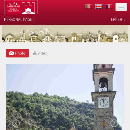
LOCATION
PERSONAL PAGE
ENTER
ART
ARCHITECTURE
MUSEUMS
Photo
video
Your Privacy Choices
ITINERARIES
Notice at collection
EVENTS
HOST
VOLUNTEERS
CONTACTS
PRESS