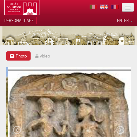
LOCATION
PERSONAL PAGE
ENTER
ART
ARCHITECTURE
MUSEUMS
Photo
video
Your Privacy Choices
ITINERARIES
Notice at collection
EVENTS
HOST
VOLUNTEERS
CONTACTS
PRESS