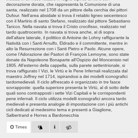
decorazione dorata, che rappresenta la Comunione di una
santa, realizzato nel 1708 da un pittore della cerchia dei pittori
Dufour. Nell’area absidale si trova il retablo ligneo seicentesco
con il Martirio di santo Stefano, realizzato dal pittore Sebastiano
Taricco. Nella navata si trova il Cristo crocifisso, realizzato nel
tardo quattrocento. In navata si trova anche, al di sopra
dell’altare laterale, il polittico di Antoine de Lohny raffigurante la
Natività con i Santi Arnulfo, Eldrado e il committente, mentre in
alto la Resurrezione con i Santi Pietro e Paolo. Alcune opere,
come l’Adorazione dei Pastori di François Lemoyne, sono state
donate da Napoleone Bonaparte all’Ospizio del Moncenisio nel
1805. All’esterno della cappella, sulla parete settentrionale, si
trova raffigurato I Vizi, le Virtù e le Pene Infernali realizzata dal
maestro Joffrey nel 1714, ispirandosi a dei modelli iconografici
tardomedievali. Il ciclo affrescato è organizzato in tre fasce
sovrapposte: quella superiore presenta le Virtù, al di sotto delle
quali sono contrapposti i sette Vizi Capitali e le corrispondenti
pene infernali. Il ciclo utilizza modelli iconografici ancora tardo
medievali e presenta analogie di impostazione con i più antichi
cicli dedicati al medesimo tema e presenti a Giaglione,
Salbertrand e Horres a Bardonecchia
Times