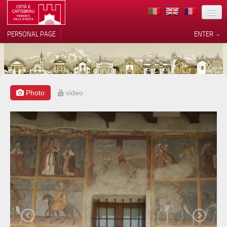
LOCATION
PERSONAL PAGE
ENTER
ART
ARCHITECTURE
MUSEUMS
Photo
video
Your Privacy Choices
ITINERARIES
Notice at collection
EVENTS
HOST
VOLUNTEERS
CONTACTS
PRESS