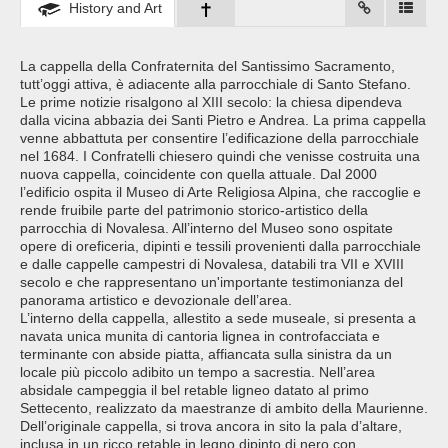
History and Art
La cappella della Confraternita del Santissimo Sacramento,
tutt’oggi attiva, è adiacente alla parrocchiale di Santo Stefano.
Le prime notizie risalgono al XIII secolo: la chiesa dipendeva
dalla vicina abbazia dei Santi Pietro e Andrea. La prima cappella
venne abbattuta per consentire l’edificazione della parrocchiale
nel 1684. I Confratelli chiesero quindi che venisse costruita una
nuova cappella, coincidente con quella attuale. Dal 2000
l’edificio ospita il Museo di Arte Religiosa Alpina, che raccoglie e
rende fruibile parte del patrimonio storico-artistico della
parrocchia di Novalesa. All’interno del Museo sono ospitate
opere di oreficeria, dipinti e tessili provenienti dalla parrocchiale
e dalle cappelle campestri di Novalesa, databili tra VII e XVIII
secolo e che rappresentano un'importante testimonianza del
panorama artistico e devozionale dell’area.
L’interno della cappella, allestito a sede museale, si presenta a
navata unica munita di cantoria lignea in controfacciata e
terminante con abside piatta, affiancata sulla sinistra da un
locale più piccolo adibito un tempo a sacrestia. Nell’area
absidale campeggia il bel retable ligneo datato al primo
Settecento, realizzato da maestranze di ambito della Maurienne.
Dell’originale cappella, si trova ancora in sito la pala d’altare,
inclusa in un ricco retable in legno dipinto di nero con